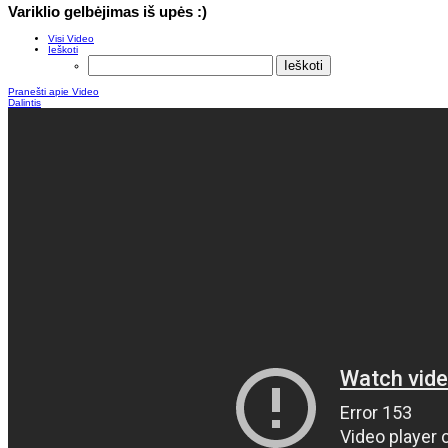
Variklio gelbėjimas iš upės :)
Visi Video
Ieškoti
Pranešti apie Video
Dalintis