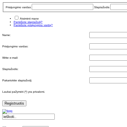
Prisijungimo vardas
Slaptažodis
Atsiminti mane
Pamiršote slaptažodį?
Pamiršote prisijungimo vardą?
Name:
Prisijungimo vardas:
Write e-mail:
Slaptažodis:
Pakartokite slaptažodį:
Laukai pažymėti (*) yra privalomi.
Registruotis