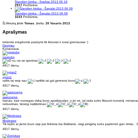
Šiandien kimba - Starkiai 2013 06 16
2917
Peržiūrėta
Šiandien kimba - Šapalai 2013 06 09
3233
Peržiūrėta
Šį filmuką įkėlė
Tomas
. Įkelta:
20 Vasaris 2013
.
Aprašymas
tokiomis zvejybomis pasizymi tik lietuviai ir rusai greiciausiai :)
Daugiau
Komentarai
newrubs
nu cia tai speriniai
4917 dienų
vytas2
valtis tai seip sau
variklis tai gal geresnis buvo
4917 dienų
siaipzvejys
manau, kad norvegas viską buvo apsidraudęs, o jei ne, tai tada turės fiksuoti nuostolį. nemanau, k
nebuvimas, tiesiog neįtikėtinas
4917 dienų
Modestas
Tik kažin ar jiems buvo taip pat linksma kai išsiblaivė, visgi piniginę turės paplonint gan rimtai..
4917 dienų