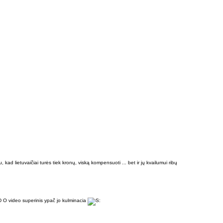
ad lietuvaičiai turės tiek kronų, viską kompensuoti ... bet ir jų kvailumui ribų
 :D O video superinis ypač jo kulminacia