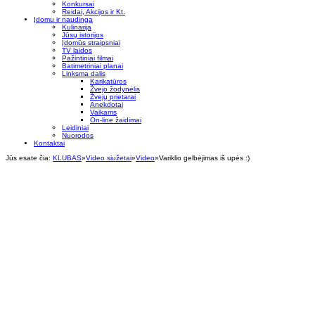
Konkursai
Reidai, Akcijos ir Kt.
Įdomu ir naudinga
Kulinarija
Jūsų istorijos
Įdomūs straipsniai
TV laidos
Pažintiniai filmai
Batimetriniai planai
Linksma dalis
Karikatūros
Žvejo žodynėlis
Žvejų prietarai
Anekdotai
Vaikams
On-line žaidimai
Leidiniai
Nuorodos
Kontaktai
Jūs esate čia:
KLUBAS
»
Video siužetai
»
Video
»
Variklio gelbėjimas iš upės :)