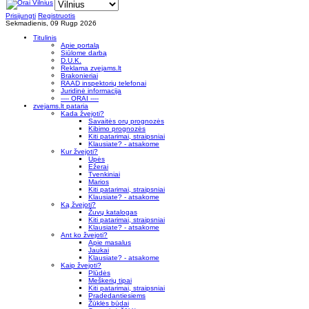
Prisijungti
Registruotis
Sekmadienis, 09 Rugp 2026
Titulinis
Apie portalą
Siūlome darbą
D.U.K.
Reklama zvejams.lt
Brakonieriai
RAAD inspektorių telefonai
Juridinė informacija
---- ORAI ----
zvejams.lt pataria
Kada žvejoti?
Savaitės orų prognozės
Kibimo prognozės
Kiti patarimai, straipsniai
Klausiate? - atsakome
Kur žvejoti?
Upės
Ežerai
Tvenkiniai
Marios
Kiti patarimai, straipsniai
Klausiate? - atsakome
Ką žvejoti?
Žuvų katalogas
Kiti patarimai, straipsniai
Klausiate? - atsakome
Ant ko žvejoti?
Apie masalus
Jaukai
Klausiate? - atsakome
Kaip žvejoti?
Plūdės
Meškerių tipai
Kiti patarimai, straipsniai
Pradedantiesiems
Žūklės būdai