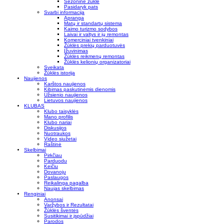
Sezoninė žūklė
Pasidaryk pats
Svarbi informacija
Apranga
Matų ir standartų sistema
Kaimo turizmo sodybos
Laivai ir valtys ir jų remontas
Komerciniai tvenkiniai
Žūklės prekių parduotuvės
Įžuvinimas
Žūklės reikmenų remontas
Žūklės kelionių organizatoriai
Sveikata
Žūklės istorija
Naujienos
Karštos naujienos
Kibimas paskutinėmis dienomis
Užsienio naujienos
Lietuvos naujienos
KLUBAS
Klubo taisyklės
Mano profilis
Klubo nariai
Diskusijos
Nuotraukos
Video siužetai
Raštinė
Skelbimai
Pirkčiau
Parduodu
Keičiu
Dovanoju
Paslaugos
Reikalinga pagalba
Naujas skelbimas
Renginiai
Anonsai
Varžybos ir Rezultatai
Žūklės šventės
Susitikimai ir įspūdžiai
Parodos