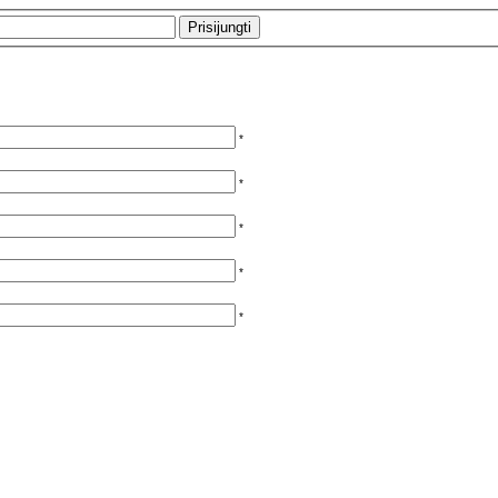
*
*
*
*
*