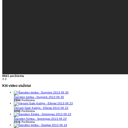
8661 peržiūrėta
3
0
Kiti video siužetai
Šiandien kimba - Dugninė 2013 06 30
2994
Peržiūrėta
Vienam Gale Kablys - Ešeriai 2013 06 23
3090
Peržiūrėta
Šiandien Kimba - Spiningas 2013 06 23
2516
Peržiūrėta