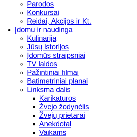
Parodos
Konkursai
Reidai, Akcijos ir Kt.
Įdomu ir naudinga
Kulinarija
Jūsų istorijos
Įdomūs straipsniai
TV laidos
Pažintiniai filmai
Batimetriniai planai
Linksma dalis
Karikatūros
Žvejo žodynėlis
Žvejų prietarai
Anekdotai
Vaikams