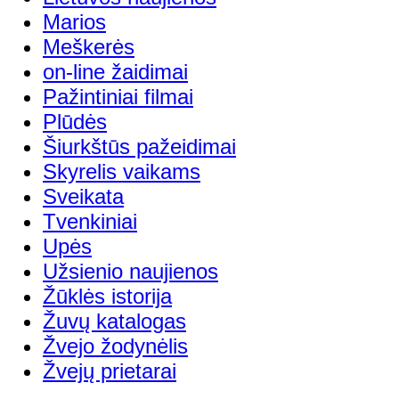
Marios
Meškerės
on-line žaidimai
Pažintiniai filmai
Plūdės
Šiurkštūs pažeidimai
Skyrelis vaikams
Sveikata
Tvenkiniai
Upės
Užsienio naujienos
Žūklės istorija
Žuvų katalogas
Žvejo žodynėlis
Žvejų prietarai