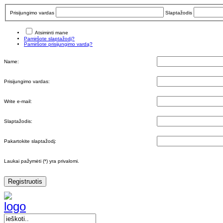
Prisijungimo vardas
Slaptažodis
Atsiminti mane
Pamiršote slaptažodį?
Pamiršote prisijungimo vardą?
Name:
Prisijungimo vardas:
Write e-mail:
Slaptažodis:
Pakartokite slaptažodį:
Laukai pažymėti (*) yra privalomi.
Registruotis