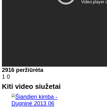
2916 peržiūrėta
1
0
Kiti video siužetai