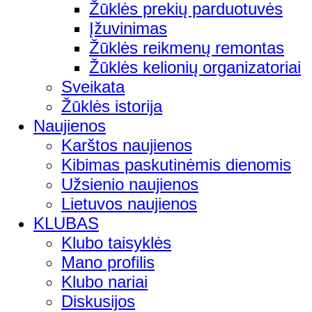
Žūklės prekių parduotuvės
Įžuvinimas
Žūklės reikmenų remontas
Žūklės kelionių organizatoriai
Sveikata
Žūklės istorija
Naujienos
Karštos naujienos
Kibimas paskutinėmis dienomis
Užsienio naujienos
Lietuvos naujienos
KLUBAS
Klubo taisyklės
Mano profilis
Klubo nariai
Diskusijos