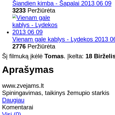
Šiandien kimba - Šapalai 2013 06 09
3233
Peržiūrėta
Vienam gale kablys - Lydekos 2013 0
2776
Peržiūrėta
Šį filmuką įkėlė
Tomas
. Įkelta:
18 Birželi
Aprašymas
www.zvejams.lt
Spiningavimas, taikinys žemupio starkis
Daugiau
Komentarai
Visi (0)