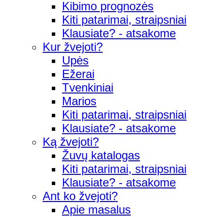
Kibimo prognozės
Kiti patarimai, straipsniai
Klausiate? - atsakome
Kur žvejoti?
Upės
Ežerai
Tvenkiniai
Marios
Kiti patarimai, straipsniai
Klausiate? - atsakome
Ką žvejoti?
Žuvų katalogas
Kiti patarimai, straipsniai
Klausiate? - atsakome
Ant ko žvejoti?
Apie masalus