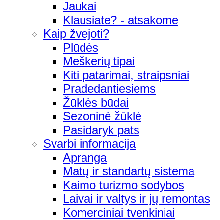
Jaukai
Klausiate? - atsakome
Kaip žvejoti?
Plūdės
Meškerių tipai
Kiti patarimai, straipsniai
Pradedantiesiems
Žūklės būdai
Sezoninė žūklė
Pasidaryk pats
Svarbi informacija
Apranga
Matų ir standartų sistema
Kaimo turizmo sodybos
Laivai ir valtys ir jų remontas
Komerciniai tvenkiniai