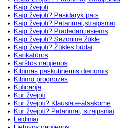
Kaip žvejoti
Kaip žvejoti? Pasidaryk pats
Kaip žvejoti? Patarimai,straipsniai
Kaip žvejoti? Pradedantiesiems
Kaip žvejoti? Sezoninė žūklė
Kaip žvejoti? Žūklės būdai
Karikatūros
Karštos naujienos
Kibimas paskutinėmis dienomis
Kibimo prognozės
Kulinarija
Kur žvejoti
Kur žvejoti? Klausiate-atsakome
Kur žvejoti? Patarimai, straipsniai
Leidiniai
Lietuvos naujienos