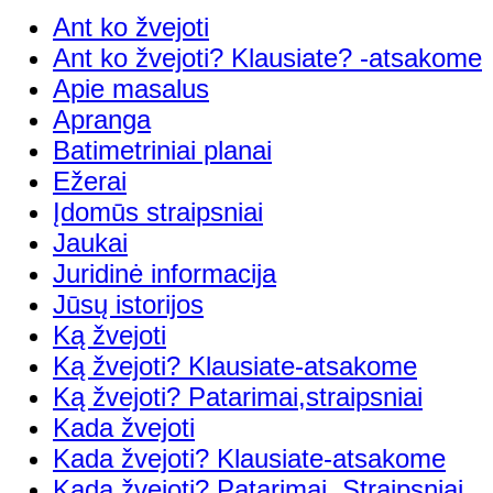
Ant ko žvejoti
Ant ko žvejoti? Klausiate? -atsakome
Apie masalus
Apranga
Batimetriniai planai
Ežerai
Įdomūs straipsniai
Jaukai
Juridinė informacija
Jūsų istorijos
Ką žvejoti
Ką žvejoti? Klausiate-atsakome
Ką žvejoti? Patarimai,straipsniai
Kada žvejoti
Kada žvejoti? Klausiate-atsakome
Kada žvejoti? Patarimai, Straipsniai