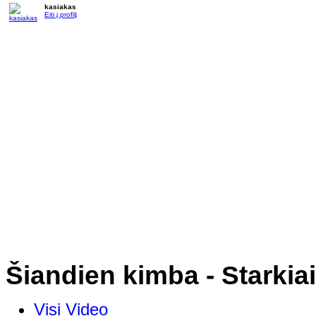
kasiakas
Eiti į profilį
Šiandien kimba - Starkia
Visi Video