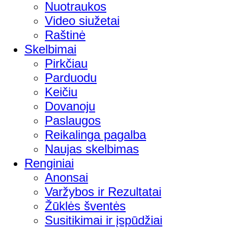
Nuotraukos
Video siužetai
Raštinė
Skelbimai
Pirkčiau
Parduodu
Keičiu
Dovanoju
Paslaugos
Reikalinga pagalba
Naujas skelbimas
Renginiai
Anonsai
Varžybos ir Rezultatai
Žūklės šventės
Susitikimai ir įspūdžiai