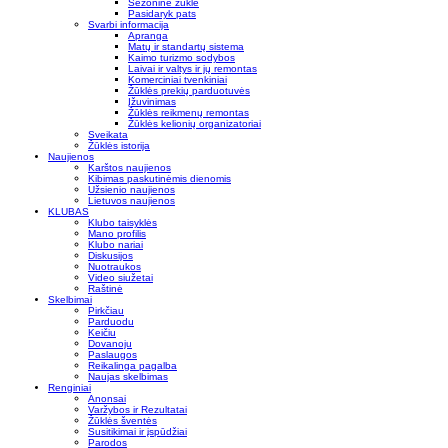
Sezoninė žūklė
Pasidaryk pats
Svarbi informacija
Apranga
Matų ir standartų sistema
Kaimo turizmo sodybos
Laivai ir valtys ir jų remontas
Komerciniai tvenkiniai
Žūklės prekių parduotuvės
Įžuvinimas
Žūklės reikmenų remontas
Žūklės kelionių organizatoriai
Sveikata
Žūklės istorija
Naujienos
Karštos naujienos
Kibimas paskutinėmis dienomis
Užsienio naujienos
Lietuvos naujienos
KLUBAS
Klubo taisyklės
Mano profilis
Klubo nariai
Diskusijos
Nuotraukos
Video siužetai
Raštinė
Skelbimai
Pirkčiau
Parduodu
Keičiu
Dovanoju
Paslaugos
Reikalinga pagalba
Naujas skelbimas
Renginiai
Anonsai
Varžybos ir Rezultatai
Žūklės šventės
Susitikimai ir įspūdžiai
Parodos