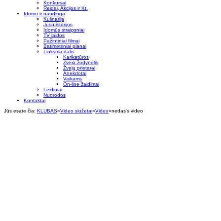
Konkursai
Reidai, Akcijos ir Kt.
Įdomu ir naudinga
Kulinarija
Jūsų istorijos
Įdomūs straipsniai
TV laidos
Pažintiniai filmai
Batimetriniai planai
Linksma dalis
Karikatūros
Žvejo žodynėlis
Žvejų prietarai
Anekdotai
Vaikams
On-line žaidimai
Leidiniai
Nuorodos
Kontaktai
Jūs esate čia:
KLUBAS
»
Video siužetai
»
Video
»
nedas's video