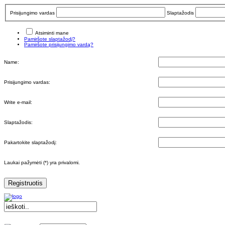
Prisijungimo vardas
Slaptažodis
Atsiminti mane
Pamiršote slaptažodį?
Pamiršote prisijungimo vardą?
Name:
Prisijungimo vardas:
Write e-mail:
Slaptažodis:
Pakartokite slaptažodį:
Laukai pažymėti (*) yra privalomi.
Registruotis