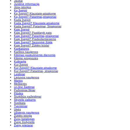
Jaukai
Juridinė informacija
Jūsų istorijos
Ką žvejoti
Ką žvejoti? Klausiate-atsakome
Ką žvejoti? Patarimai,straipsniai
Kada žvejoti
Kada žvejoti? Klausiate-atsakome
Kada žvejoti? Patarimai, Straipsniai
Kaip žvejoti
Kaip žvejoti? Pasidaryk pats
Kaip žvejoti? Patarimai,straipsniai
Kaip žvejoti? Pradedantiesiems
Kaip žvejoti? Sezoninė žūklė
Kaip žvejoti? Žūklės būdai
Karikatūros
Karštos naujienos
Kibimas paskutinėmis dienomis
Kibimo prognozės
Kulinarija
Kur žvejoti
Kur žvejoti? Klausiate-atsakome
Kur žvejoti? Patarimai, straipsniai
Leidiniai
Lietuvos naujienos
Marios
Meškerės
on-line žaidimai
Pažintiniai filmai
Plūdės
Šiurkštūs pažeidimai
Skyrelis vaikams
Sveikata
Tvenkiniai
Upės
Užsienio naujienos
Žūklės istorija
Žuvų katalogas
Žvejo žodynėlis
Žvejų prietarai