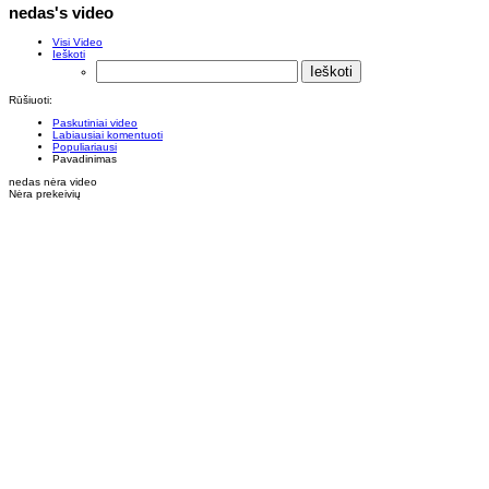
nedas's video
Visi Video
Ieškoti
Rūšiuoti:
Paskutiniai video
Labiausiai komentuoti
Populiariausi
Pavadinimas
nedas nėra video
Nėra prekeivių