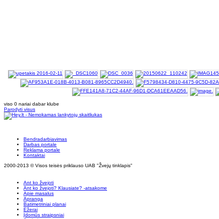
viso 0 nariai dabar klube
Parodyti visus
Bendradarbiavimas
Darbas portale
Reklama portale
Kontaktai
2000-2013 © Visos teisės priklauso UAB "Žvejų tinklapis"
Ant ko žvejoti
Ant ko žvejoti? Klausiate? -atsakome
Apie masalus
Apranga
Batimetriniai planai
Ežerai
Įdomūs straipsniai