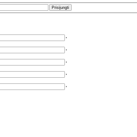
*
*
*
*
*