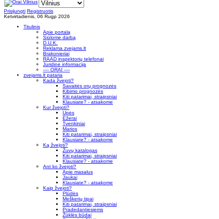
Prisijungti
Registruotis
Ketvirtadienis, 06 Rugp 2026
Titulinis
Apie portalą
Siūlome darbą
D.U.K.
Reklama zvejams.lt
Brakonieriai
RAAD inspektorių telefonai
Juridinė informacija
---- ORAI ----
zvejams.lt pataria
Kada žvejoti?
Savaitės orų prognozės
Kibimo prognozės
Kiti patarimai, straipsniai
Klausiate? - atsakome
Kur žvejoti?
Upės
Ežerai
Tvenkiniai
Marios
Kiti patarimai, straipsniai
Klausiate? - atsakome
Ką žvejoti?
Žuvų katalogas
Kiti patarimai, straipsniai
Klausiate? - atsakome
Ant ko žvejoti?
Apie masalus
Jaukai
Klausiate? - atsakome
Kaip žvejoti?
Plūdės
Meškerių tipai
Kiti patarimai, straipsniai
Pradedantiesiems
Žūklės būdai