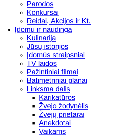
Parodos
Konkursai
Reidai, Akcijos ir Kt.
Įdomu ir naudinga
Kulinarija
Jūsų istorijos
Įdomūs straipsniai
TV laidos
Pažintiniai filmai
Batimetriniai planai
Linksma dalis
Karikatūros
Žvejo žodynėlis
Žvejų prietarai
Anekdotai
Vaikams