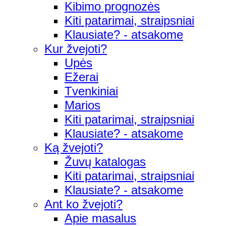
Kibimo prognozės
Kiti patarimai, straipsniai
Klausiate? - atsakome
Kur žvejoti?
Upės
Ežerai
Tvenkiniai
Marios
Kiti patarimai, straipsniai
Klausiate? - atsakome
Ką žvejoti?
Žuvų katalogas
Kiti patarimai, straipsniai
Klausiate? - atsakome
Ant ko žvejoti?
Apie masalus