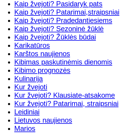
Kaip žvejoti? Pasidaryk pats
Kaip žvejoti? Patarimai,straipsniai
Kaip žvejoti? Pradedantiesiems
Kaip žvejoti? Sezoninė žūklė
Kaip žvejoti? Žūklės būdai
Karikatūros
Karštos naujienos
Kibimas paskutinėmis dienomis
Kibimo prognozės
Kulinarija
Kur žvejoti
Kur žvejoti? Klausiate-atsakome
Kur žvejoti? Patarimai, straipsniai
Leidiniai
Lietuvos naujienos
Marios