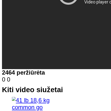
2464 peržiūrėta
0
0
Kiti video siužetai