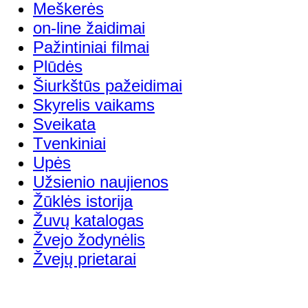
Meškerės
on-line žaidimai
Pažintiniai filmai
Plūdės
Šiurkštūs pažeidimai
Skyrelis vaikams
Sveikata
Tvenkiniai
Upės
Užsienio naujienos
Žūklės istorija
Žuvų katalogas
Žvejo žodynėlis
Žvejų prietarai