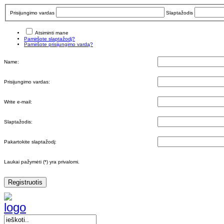
Prisijungimo vardas
Slaptažodis
Atsiminti mane
Pamiršote slaptažodį?
Pamiršote prisijungimo vardą?
Name:
Prisijungimo vardas:
Write e-mail:
Slaptažodis:
Pakartokite slaptažodį:
Laukai pažymėti (*) yra privalomi.
Registruotis