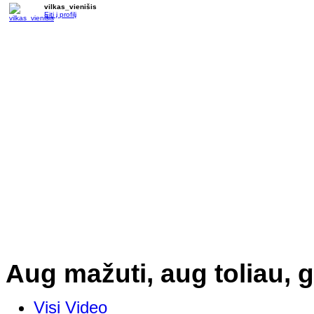
vilkas_vienišis
Eiti į profilį
Aug mažuti, aug toliau, g
Visi Video