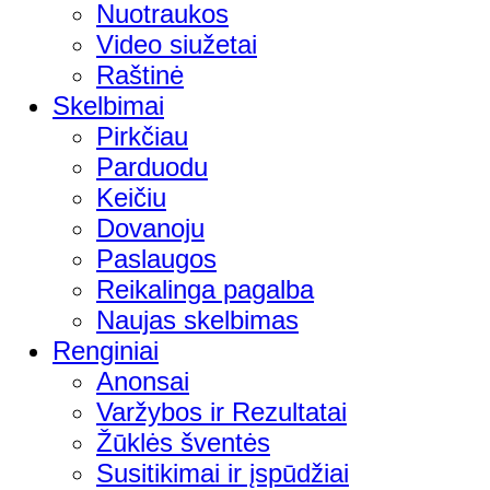
Nuotraukos
Video siužetai
Raštinė
Skelbimai
Pirkčiau
Parduodu
Keičiu
Dovanoju
Paslaugos
Reikalinga pagalba
Naujas skelbimas
Renginiai
Anonsai
Varžybos ir Rezultatai
Žūklės šventės
Susitikimai ir įspūdžiai