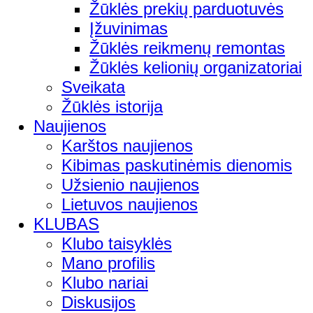
Žūklės prekių parduotuvės
Įžuvinimas
Žūklės reikmenų remontas
Žūklės kelionių organizatoriai
Sveikata
Žūklės istorija
Naujienos
Karštos naujienos
Kibimas paskutinėmis dienomis
Užsienio naujienos
Lietuvos naujienos
KLUBAS
Klubo taisyklės
Mano profilis
Klubo nariai
Diskusijos