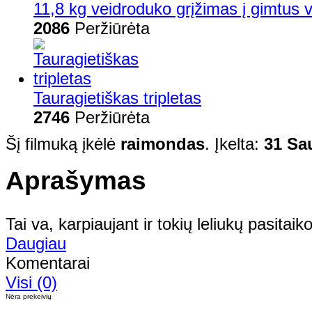
11,8 kg veidroduko grįžimas į gimtus 
2086
Peržiūrėta
Tauragietiškas tripletas
2746
Peržiūrėta
Šį filmuką įkėlė
raimondas
. Įkelta:
31 Sa
Aprašymas
Tai va, karpiaujant ir tokių leliukų pasitaiko
Daugiau
Komentarai
Visi (0)
Nėra prekeivių