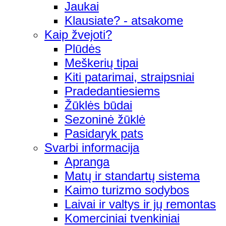
Jaukai
Klausiate? - atsakome
Kaip žvejoti?
Plūdės
Meškerių tipai
Kiti patarimai, straipsniai
Pradedantiesiems
Žūklės būdai
Sezoninė žūklė
Pasidaryk pats
Svarbi informacija
Apranga
Matų ir standartų sistema
Kaimo turizmo sodybos
Laivai ir valtys ir jų remontas
Komerciniai tvenkiniai