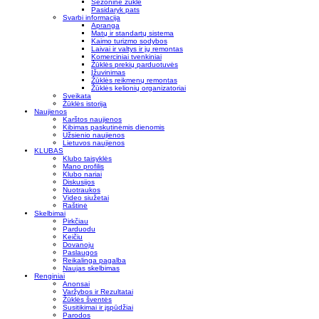
Sezoninė žūklė
Pasidaryk pats
Svarbi informacija
Apranga
Matų ir standartų sistema
Kaimo turizmo sodybos
Laivai ir valtys ir jų remontas
Komerciniai tvenkiniai
Žūklės prekių parduotuvės
Įžuvinimas
Žūklės reikmenų remontas
Žūklės kelionių organizatoriai
Sveikata
Žūklės istorija
Naujienos
Karštos naujienos
Kibimas paskutinėmis dienomis
Užsienio naujienos
Lietuvos naujienos
KLUBAS
Klubo taisyklės
Mano profilis
Klubo nariai
Diskusijos
Nuotraukos
Video siužetai
Raštinė
Skelbimai
Pirkčiau
Parduodu
Keičiu
Dovanoju
Paslaugos
Reikalinga pagalba
Naujas skelbimas
Renginiai
Anonsai
Varžybos ir Rezultatai
Žūklės šventės
Susitikimai ir įspūdžiai
Parodos