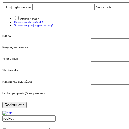
Prisijungimo vardas
Slaptažodis
Atsiminti mane
Pamiršote slaptažodį?
Pamiršote prisijungimo vardą?
Name:
Prisijungimo vardas:
Write e-mail:
Slaptažodis:
Pakartokite slaptažodį:
Laukai pažymėti (*) yra privalomi.
Registruotis