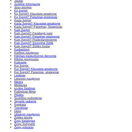
Jaukai
Juridinė informacija
Jūsų istorijos
Ką žvejoti
Ką žvejoti? Klausiate-atsakome
Ką žvejoti? Patarimai,straipsniai
Kada žvejoti
Kada žvejoti? Klausiate-atsakome
Kada žvejoti? Patarimai, Straipsniai
Kaip žvejoti
Kaip žvejoti? Pasidaryk pats
Kaip žvejoti? Patarimai,straipsniai
Kaip žvejoti? Pradedantiesiems
Kaip žvejoti? Sezoninė žūklė
Kaip žvejoti? Žūklės būdai
Karikatūros
Karštos naujienos
Kibimas paskutinėmis dienomis
Kibimo prognozės
Kulinarija
Kur žvejoti
Kur žvejoti? Klausiate-atsakome
Kur žvejoti? Patarimai, straipsniai
Leidiniai
Lietuvos naujienos
Marios
Meškerės
on-line žaidimai
Pažintiniai filmai
Plūdės
Šiurkštūs pažeidimai
Skyrelis vaikams
Sveikata
Tvenkiniai
Upės
Užsienio naujienos
Žūklės istorija
Žuvų katalogas
Žvejo žodynėlis
Žvejų prietarai