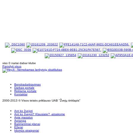
viso 0 nariai dabar klube
Parodyti visus
Bendradarbiavimas
Darbas portale
Reklama portale
Kontaktai
2000-2013 © Visos teisės priklauso UAB "Žvejų tinklapis"
Ant ko žvejoti
Ant ko žvejoti? Klausiate? -atsakome
Apie masalus
Apranga
Batimetriniai planai
Ežerai
Įdomūs straipsniai