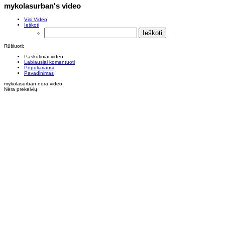
mykolasurban's video
Visi Video
Ieškoti
Rūšiuoti:
Paskutiniai video
Labiausiai komentuoti
Populiariausi
Pavadinimas
mykolasurban nėra video
Nėra prekeivių