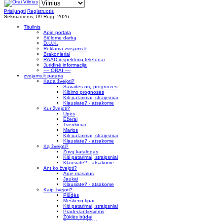
Prisijungti
Registruotis
Sekmadienis, 09 Rugp 2026
Titulinis
Apie portalą
Siūlome darbą
D.U.K.
Reklama zvejams.lt
Brakonieriai
RAAD inspektorių telefonai
Juridinė informacija
---- ORAI ----
zvejams.lt pataria
Kada žvejoti?
Savaitės orų prognozės
Kibimo prognozės
Kiti patarimai, straipsniai
Klausiate? - atsakome
Kur žvejoti?
Upės
Ežerai
Tvenkiniai
Marios
Kiti patarimai, straipsniai
Klausiate? - atsakome
Ką žvejoti?
Žuvų katalogas
Kiti patarimai, straipsniai
Klausiate? - atsakome
Ant ko žvejoti?
Apie masalus
Jaukai
Klausiate? - atsakome
Kaip žvejoti?
Plūdės
Meškerių tipai
Kiti patarimai, straipsniai
Pradedantiesiems
Žūklės būdai