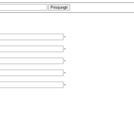
*
*
*
*
*