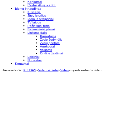
Konkursai
Reidai, Akcijos ir Kt.
Įdomu ir naudinga
Kulinarija
Jūsų istorijos
Įdomūs straipsniai
TV laidos
Pažintiniai filmai
Batimetriniai planai
Linksma dalis
Karikatūros
Žvejo žodynėlis
Žvejų prietarai
Anekdotai
Vaikams
On-line žaidimai
Leidiniai
Nuorodos
Kontaktai
Jūs esate čia:
KLUBAS
»
Video siužetai
»
Video
»
mykolasurban's video