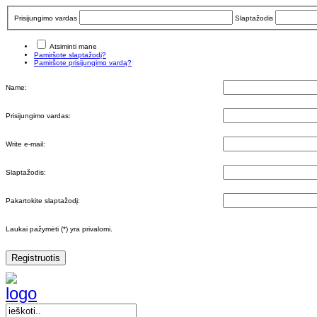
Prisijungimo vardas
Slaptažodis
Atsiminti mane
Pamiršote slaptažodį?
Pamiršote prisijungimo vardą?
Name:
Prisijungimo vardas:
Write e-mail:
Slaptažodis:
Pakartokite slaptažodį:
Laukai pažymėti (*) yra privalomi.
Registruotis