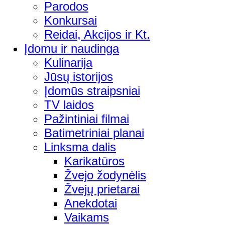
Parodos
Konkursai
Reidai, Akcijos ir Kt.
Įdomu ir naudinga
Kulinarija
Jūsų istorijos
Įdomūs straipsniai
TV laidos
Pažintiniai filmai
Batimetriniai planai
Linksma dalis
Karikatūros
Žvejo žodynėlis
Žvejų prietarai
Anekdotai
Vaikams