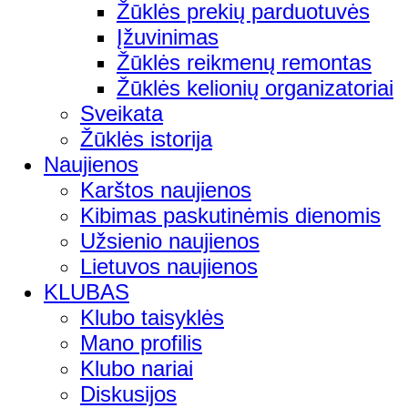
Žūklės prekių parduotuvės
Įžuvinimas
Žūklės reikmenų remontas
Žūklės kelionių organizatoriai
Sveikata
Žūklės istorija
Naujienos
Karštos naujienos
Kibimas paskutinėmis dienomis
Užsienio naujienos
Lietuvos naujienos
KLUBAS
Klubo taisyklės
Mano profilis
Klubo nariai
Diskusijos