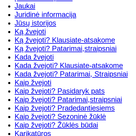
Jaukai
Juridinė informacija
Jūsų istorijos
Ką žvejoti
Ką žvejoti? Klausiate-atsakome
Ką žvejoti? Patarimai,straipsniai
Kada žvejoti
Kada žvejoti? Klausiate-atsakome
Kada žvejoti? Patarimai, Straipsniai
Kaip žvejoti
Kaip žvejoti? Pasidaryk pats
Kaip žvejoti? Patarimai,straipsniai
Kaip žvejoti? Pradedantiesiems
Kaip žvejoti? Sezoninė žūklė
Kaip žvejoti? Žūklės būdai
Karikatūros