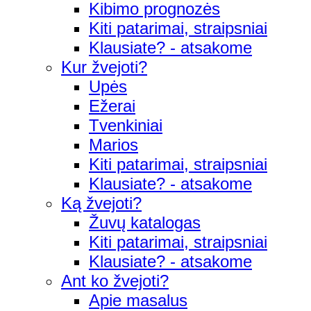
Kibimo prognozės
Kiti patarimai, straipsniai
Klausiate? - atsakome
Kur žvejoti?
Upės
Ežerai
Tvenkiniai
Marios
Kiti patarimai, straipsniai
Klausiate? - atsakome
Ką žvejoti?
Žuvų katalogas
Kiti patarimai, straipsniai
Klausiate? - atsakome
Ant ko žvejoti?
Apie masalus