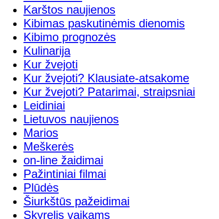
Karštos naujienos
Kibimas paskutinėmis dienomis
Kibimo prognozės
Kulinarija
Kur žvejoti
Kur žvejoti? Klausiate-atsakome
Kur žvejoti? Patarimai, straipsniai
Leidiniai
Lietuvos naujienos
Marios
Meškerės
on-line žaidimai
Pažintiniai filmai
Plūdės
Šiurkštūs pažeidimai
Skyrelis vaikams