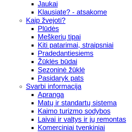
Jaukai
Klausiate? - atsakome
Kaip žvejoti?
Plūdės
Meškerių tipai
Kiti patarimai, straipsniai
Pradedantiesiems
Žūklės būdai
Sezoninė žūklė
Pasidaryk pats
Svarbi informacija
Apranga
Matų ir standartų sistema
Kaimo turizmo sodybos
Laivai ir valtys ir jų remontas
Komerciniai tvenkiniai