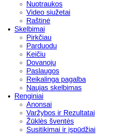
Nuotraukos
Video siužetai
Raštinė
Skelbimai
Pirkčiau
Parduodu
Keičiu
Dovanoju
Paslaugos
Reikalinga pagalba
Naujas skelbimas
Renginiai
Anonsai
Varžybos ir Rezultatai
Žūklės šventės
Susitikimai ir įspūdžiai