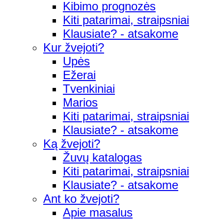
Kibimo prognozės
Kiti patarimai, straipsniai
Klausiate? - atsakome
Kur žvejoti?
Upės
Ežerai
Tvenkiniai
Marios
Kiti patarimai, straipsniai
Klausiate? - atsakome
Ką žvejoti?
Žuvų katalogas
Kiti patarimai, straipsniai
Klausiate? - atsakome
Ant ko žvejoti?
Apie masalus