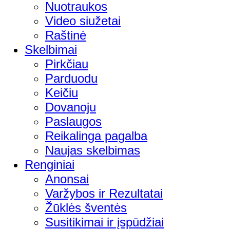
Nuotraukos
Video siužetai
Raštinė
Skelbimai
Pirkčiau
Parduodu
Keičiu
Dovanoju
Paslaugos
Reikalinga pagalba
Naujas skelbimas
Renginiai
Anonsai
Varžybos ir Rezultatai
Žūklės šventės
Susitikimai ir įspūdžiai