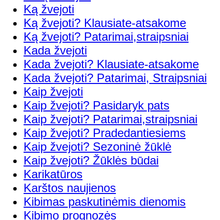
Ką žvejoti
Ką žvejoti? Klausiate-atsakome
Ką žvejoti? Patarimai,straipsniai
Kada žvejoti
Kada žvejoti? Klausiate-atsakome
Kada žvejoti? Patarimai, Straipsniai
Kaip žvejoti
Kaip žvejoti? Pasidaryk pats
Kaip žvejoti? Patarimai,straipsniai
Kaip žvejoti? Pradedantiesiems
Kaip žvejoti? Sezoninė žūklė
Kaip žvejoti? Žūklės būdai
Karikatūros
Karštos naujienos
Kibimas paskutinėmis dienomis
Kibimo prognozės