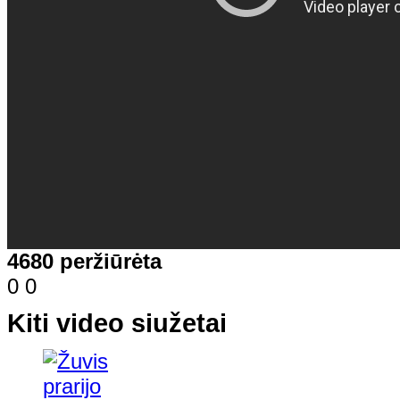
4680 peržiūrėta
0
0
Kiti video siužetai