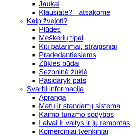
Jaukai
Klausiate? - atsakome
Kaip žvejoti?
Plūdės
Meškerių tipai
Kiti patarimai, straipsniai
Pradedantiesiems
Žūklės būdai
Sezoninė žūklė
Pasidaryk pats
Svarbi informacija
Apranga
Matų ir standartų sistema
Kaimo turizmo sodybos
Laivai ir valtys ir jų remontas
Komerciniai tvenkiniai