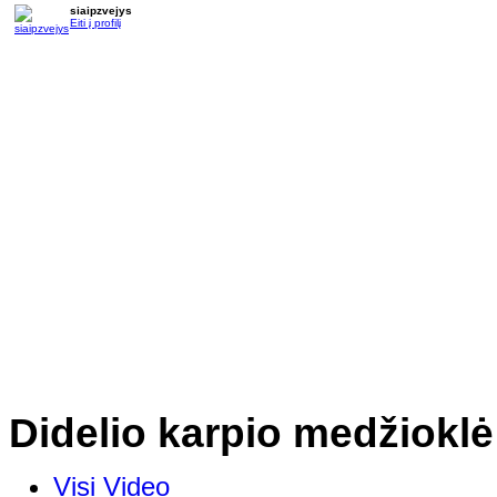
siaipzvejys
Eiti į profilį
Didelio karpio medžioklė
Visi Video