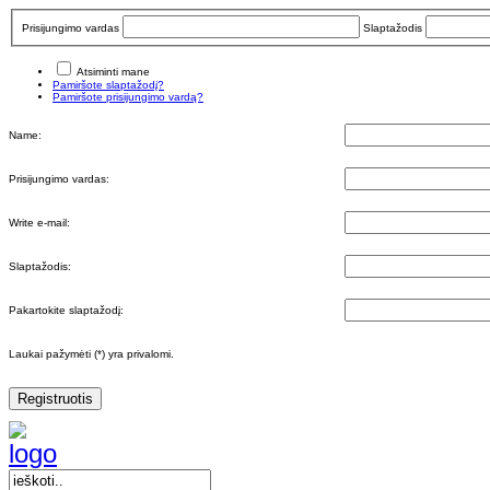
Prisijungimo vardas
Slaptažodis
Atsiminti mane
Pamiršote slaptažodį?
Pamiršote prisijungimo vardą?
Name:
Prisijungimo vardas:
Write e-mail:
Slaptažodis:
Pakartokite slaptažodį:
Laukai pažymėti (*) yra privalomi.
Registruotis