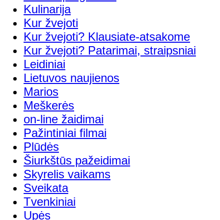
Kulinarija
Kur žvejoti
Kur žvejoti? Klausiate-atsakome
Kur žvejoti? Patarimai, straipsniai
Leidiniai
Lietuvos naujienos
Marios
Meškerės
on-line žaidimai
Pažintiniai filmai
Plūdės
Šiurkštūs pažeidimai
Skyrelis vaikams
Sveikata
Tvenkiniai
Upės