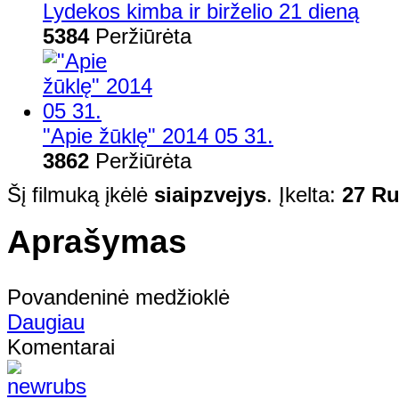
Lydekos kimba ir birželio 21 dieną
5384
Peržiūrėta
"Apie žūklę" 2014 05 31.
3862
Peržiūrėta
Šį filmuką įkėlė
siaipzvejys
. Įkelta:
27 Ru
Aprašymas
Povandeninė medžioklė
Daugiau
Komentarai