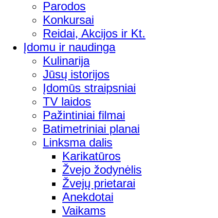
Parodos
Konkursai
Reidai, Akcijos ir Kt.
Įdomu ir naudinga
Kulinarija
Jūsų istorijos
Įdomūs straipsniai
TV laidos
Pažintiniai filmai
Batimetriniai planai
Linksma dalis
Karikatūros
Žvejo žodynėlis
Žvejų prietarai
Anekdotai
Vaikams