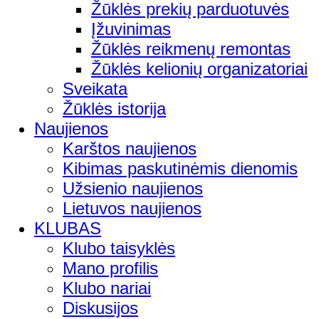
Žūklės prekių parduotuvės
Įžuvinimas
Žūklės reikmenų remontas
Žūklės kelionių organizatoriai
Sveikata
Žūklės istorija
Naujienos
Karštos naujienos
Kibimas paskutinėmis dienomis
Užsienio naujienos
Lietuvos naujienos
KLUBAS
Klubo taisyklės
Mano profilis
Klubo nariai
Diskusijos