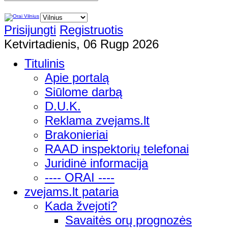
Prisijungti
Registruotis
Ketvirtadienis, 06 Rugp 2026
Titulinis
Apie portalą
Siūlome darbą
D.U.K.
Reklama zvejams.lt
Brakonieriai
RAAD inspektorių telefonai
Juridinė informacija
---- ORAI ----
zvejams.lt pataria
Kada žvejoti?
Savaitės orų prognozės