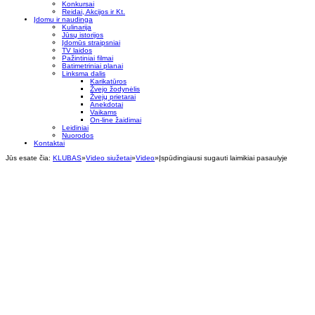
Konkursai
Reidai, Akcijos ir Kt.
Įdomu ir naudinga
Kulinarija
Jūsų istorijos
Įdomūs straipsniai
TV laidos
Pažintiniai filmai
Batimetriniai planai
Linksma dalis
Karikatūros
Žvejo žodynėlis
Žvejų prietarai
Anekdotai
Vaikams
On-line žaidimai
Leidiniai
Nuorodos
Kontaktai
Jūs esate čia:
KLUBAS
»
Video siužetai
»
Video
»
Įspūdingiausi sugauti laimikiai pasaulyje