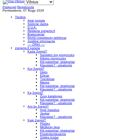
Prisijungti
Registruotis
Penktadienis, 07 Rugp 2026
Titulinis
Apie portalą
Siūlome darbą
D.U.K.
Reklama zvejams.lt
Brakonieriai
RAAD inspektorių telefonai
Juridinė informacija
---- ORAI ----
zvejams.lt pataria
Kada žvejoti?
Savaitės orų prognozės
Kibimo prognozės
Kiti patarimai, straipsniai
Klausiate? - atsakome
Kur žvejoti?
Upės
Ežerai
Tvenkiniai
Marios
Kiti patarimai, straipsniai
Klausiate? - atsakome
Ką žvejoti?
Žuvų katalogas
Kiti patarimai, straipsniai
Klausiate? - atsakome
Ant ko žvejoti?
Apie masalus
Jaukai
Klausiate? - atsakome
Kaip žvejoti?
Plūdės
Meškerių tipai
Kiti patarimai, straipsniai
Pradedantiesiems
Žūklės būdai