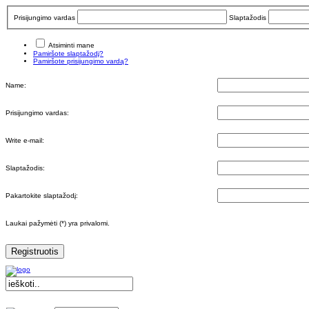
Prisijungimo vardas
Slaptažodis
Atsiminti mane
Pamiršote slaptažodį?
Pamiršote prisijungimo vardą?
Name:
Prisijungimo vardas:
Write e-mail:
Slaptažodis:
Pakartokite slaptažodį:
Laukai pažymėti (*) yra privalomi.
Registruotis