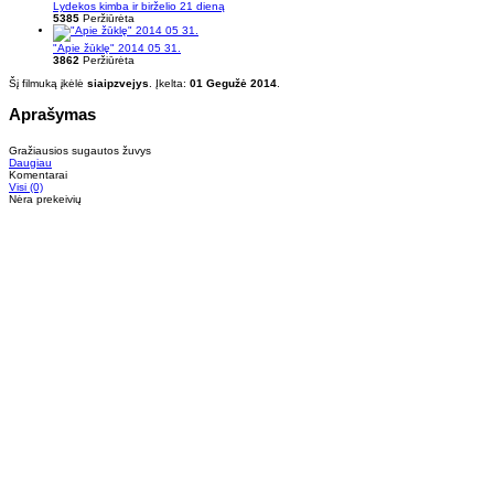
Lydekos kimba ir birželio 21 dieną
5385
Peržiūrėta
"Apie žūklę" 2014 05 31.
3862
Peržiūrėta
Šį filmuką įkėlė
siaipzvejys
. Įkelta:
01 Gegužė 2014
.
Aprašymas
Gražiausios sugautos žuvys
Daugiau
Komentarai
Visi (0)
Nėra prekeivių