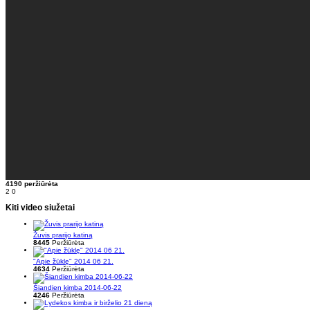
4190 peržiūrėta
2
0
Kiti video siužetai
Žuvis prarijo katiną
8445
Peržiūrėta
"Apie žūklę" 2014 06 21.
4634
Peržiūrėta
Šiandien kimba 2014-06-22
4246
Peržiūrėta