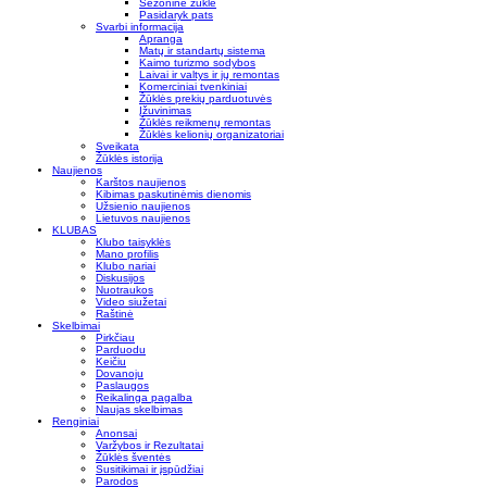
Sezoninė žūklė
Pasidaryk pats
Svarbi informacija
Apranga
Matų ir standartų sistema
Kaimo turizmo sodybos
Laivai ir valtys ir jų remontas
Komerciniai tvenkiniai
Žūklės prekių parduotuvės
Įžuvinimas
Žūklės reikmenų remontas
Žūklės kelionių organizatoriai
Sveikata
Žūklės istorija
Naujienos
Karštos naujienos
Kibimas paskutinėmis dienomis
Užsienio naujienos
Lietuvos naujienos
KLUBAS
Klubo taisyklės
Mano profilis
Klubo nariai
Diskusijos
Nuotraukos
Video siužetai
Raštinė
Skelbimai
Pirkčiau
Parduodu
Keičiu
Dovanoju
Paslaugos
Reikalinga pagalba
Naujas skelbimas
Renginiai
Anonsai
Varžybos ir Rezultatai
Žūklės šventės
Susitikimai ir įspūdžiai
Parodos