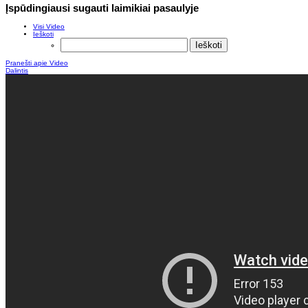
Įspūdingiausi sugauti laimikiai pasaulyje
Visi Video
Ieškoti
Pranešti apie Video
Dalintis