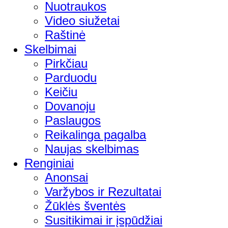
Nuotraukos
Video siužetai
Raštinė
Skelbimai
Pirkčiau
Parduodu
Keičiu
Dovanoju
Paslaugos
Reikalinga pagalba
Naujas skelbimas
Renginiai
Anonsai
Varžybos ir Rezultatai
Žūklės šventės
Susitikimai ir įspūdžiai