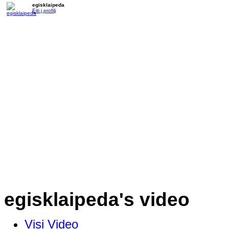
egisklaipeda
Eiti į profilį
egisklaipeda's video
Visi Video