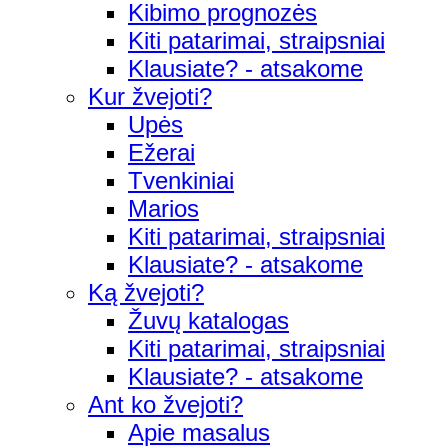
Kibimo prognozės
Kiti patarimai, straipsniai
Klausiate? - atsakome
Kur žvejoti?
Upės
Ežerai
Tvenkiniai
Marios
Kiti patarimai, straipsniai
Klausiate? - atsakome
Ką žvejoti?
Žuvų katalogas
Kiti patarimai, straipsniai
Klausiate? - atsakome
Ant ko žvejoti?
Apie masalus