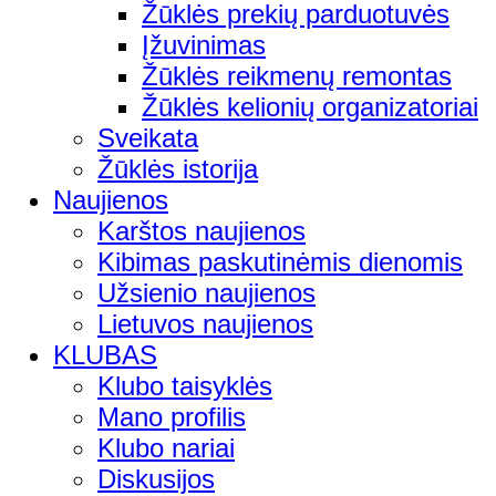
Žūklės prekių parduotuvės
Įžuvinimas
Žūklės reikmenų remontas
Žūklės kelionių organizatoriai
Sveikata
Žūklės istorija
Naujienos
Karštos naujienos
Kibimas paskutinėmis dienomis
Užsienio naujienos
Lietuvos naujienos
KLUBAS
Klubo taisyklės
Mano profilis
Klubo nariai
Diskusijos