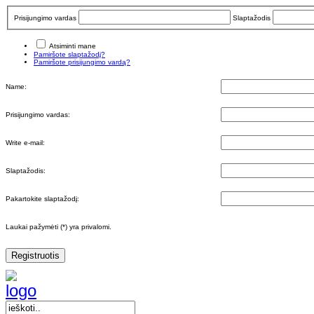
Prisijungimo vardas
Slaptažodis
Atsiminti mane
Pamiršote slaptažodį?
Pamiršote prisijungimo vardą?
Name:
Prisijungimo vardas:
Write e-mail:
Slaptažodis:
Pakartokite slaptažodį:
Laukai pažymėti (*) yra privalomi.
Registruotis