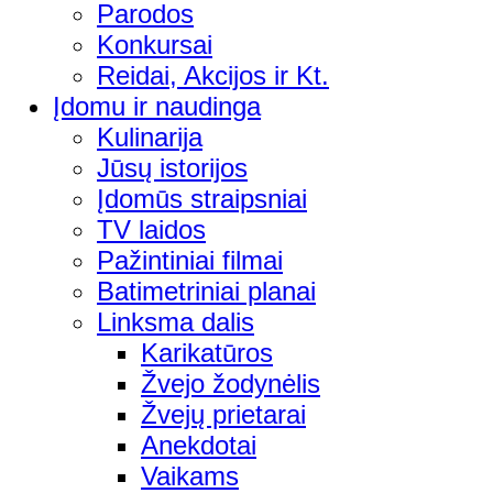
Parodos
Konkursai
Reidai, Akcijos ir Kt.
Įdomu ir naudinga
Kulinarija
Jūsų istorijos
Įdomūs straipsniai
TV laidos
Pažintiniai filmai
Batimetriniai planai
Linksma dalis
Karikatūros
Žvejo žodynėlis
Žvejų prietarai
Anekdotai
Vaikams