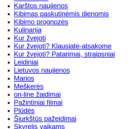
Karštos naujienos
Kibimas paskutinėmis dienomis
Kibimo prognozės
Kulinarija
Kur žvejoti
Kur žvejoti? Klausiate-atsakome
Kur žvejoti? Patarimai, straipsniai
Leidiniai
Lietuvos naujienos
Marios
Meškerės
on-line žaidimai
Pažintiniai filmai
Plūdės
Šiurkštūs pažeidimai
Skyrelis vaikams