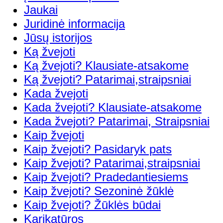
Jaukai
Juridinė informacija
Jūsų istorijos
Ką žvejoti
Ką žvejoti? Klausiate-atsakome
Ką žvejoti? Patarimai,straipsniai
Kada žvejoti
Kada žvejoti? Klausiate-atsakome
Kada žvejoti? Patarimai, Straipsniai
Kaip žvejoti
Kaip žvejoti? Pasidaryk pats
Kaip žvejoti? Patarimai,straipsniai
Kaip žvejoti? Pradedantiesiems
Kaip žvejoti? Sezoninė žūklė
Kaip žvejoti? Žūklės būdai
Karikatūros