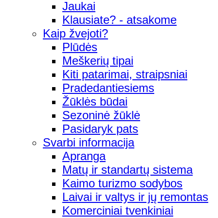
Jaukai
Klausiate? - atsakome
Kaip žvejoti?
Plūdės
Meškerių tipai
Kiti patarimai, straipsniai
Pradedantiesiems
Žūklės būdai
Sezoninė žūklė
Pasidaryk pats
Svarbi informacija
Apranga
Matų ir standartų sistema
Kaimo turizmo sodybos
Laivai ir valtys ir jų remontas
Komerciniai tvenkiniai