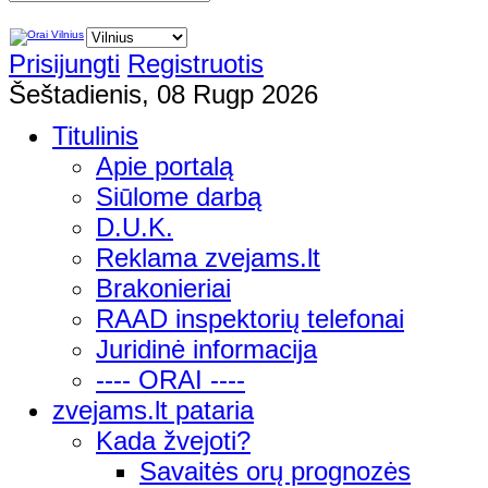
Prisijungti
Registruotis
Šeštadienis, 08 Rugp 2026
Titulinis
Apie portalą
Siūlome darbą
D.U.K.
Reklama zvejams.lt
Brakonieriai
RAAD inspektorių telefonai
Juridinė informacija
---- ORAI ----
zvejams.lt pataria
Kada žvejoti?
Savaitės orų prognozės