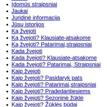
Įdomūs straipsniai
Jaukai
Juridinė informacija
Jūsų istorijos
Ką žvejoti
Ką žvejoti? Klausiate-atsakome
Ką žvejoti? Patarimai,straipsniai
Kada žvejoti
Kada žvejoti? Klausiate-atsakome
Kada žvejoti? Patarimai, Straipsniai
Kaip žvejoti
Kaip žvejoti? Pasidaryk pats
Kaip žvejoti? Patarimai,straipsniai
Kaip žvejoti? Pradedantiesiems
Kaip žvejoti? Sezoninė žūklė
Kaip žvejoti? Žūklės būdai