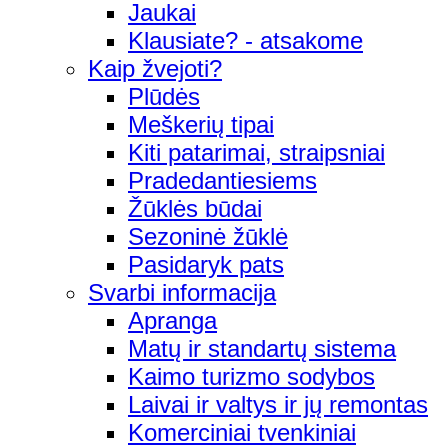
Jaukai
Klausiate? - atsakome
Kaip žvejoti?
Plūdės
Meškerių tipai
Kiti patarimai, straipsniai
Pradedantiesiems
Žūklės būdai
Sezoninė žūklė
Pasidaryk pats
Svarbi informacija
Apranga
Matų ir standartų sistema
Kaimo turizmo sodybos
Laivai ir valtys ir jų remontas
Komerciniai tvenkiniai