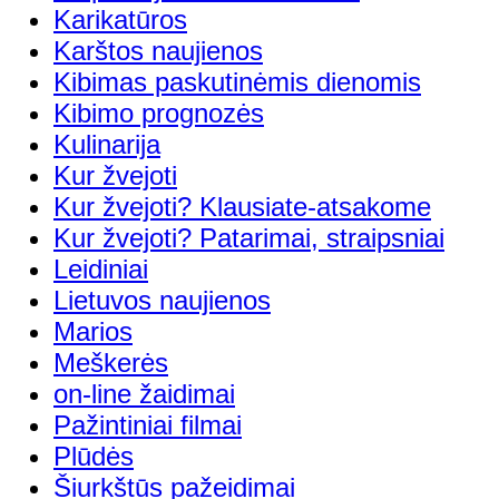
Karikatūros
Karštos naujienos
Kibimas paskutinėmis dienomis
Kibimo prognozės
Kulinarija
Kur žvejoti
Kur žvejoti? Klausiate-atsakome
Kur žvejoti? Patarimai, straipsniai
Leidiniai
Lietuvos naujienos
Marios
Meškerės
on-line žaidimai
Pažintiniai filmai
Plūdės
Šiurkštūs pažeidimai