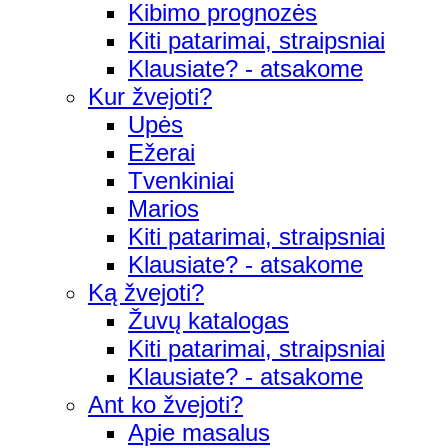
Kibimo prognozės
Kiti patarimai, straipsniai
Klausiate? - atsakome
Kur žvejoti?
Upės
Ežerai
Tvenkiniai
Marios
Kiti patarimai, straipsniai
Klausiate? - atsakome
Ką žvejoti?
Žuvų katalogas
Kiti patarimai, straipsniai
Klausiate? - atsakome
Ant ko žvejoti?
Apie masalus