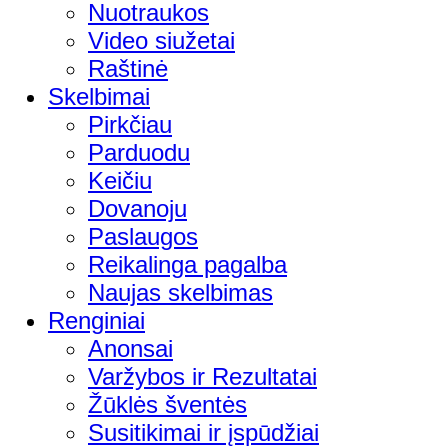
Nuotraukos
Video siužetai
Raštinė
Skelbimai
Pirkčiau
Parduodu
Keičiu
Dovanoju
Paslaugos
Reikalinga pagalba
Naujas skelbimas
Renginiai
Anonsai
Varžybos ir Rezultatai
Žūklės šventės
Susitikimai ir įspūdžiai