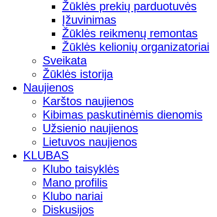
Žūklės prekių parduotuvės
Įžuvinimas
Žūklės reikmenų remontas
Žūklės kelionių organizatoriai
Sveikata
Žūklės istorija
Naujienos
Karštos naujienos
Kibimas paskutinėmis dienomis
Užsienio naujienos
Lietuvos naujienos
KLUBAS
Klubo taisyklės
Mano profilis
Klubo nariai
Diskusijos