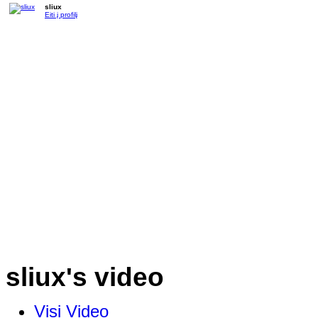
sliux
Eiti į profilį
sliux's video
Visi Video