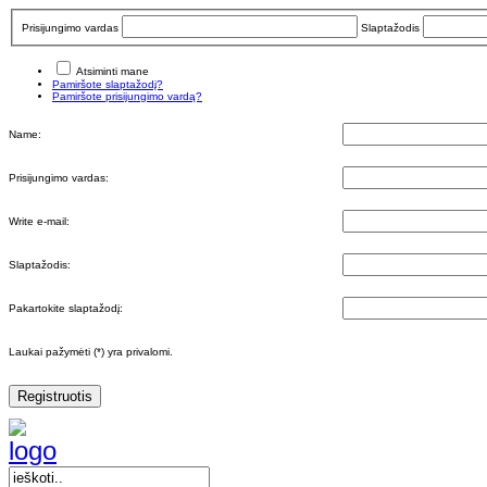
Prisijungimo vardas
Slaptažodis
Atsiminti mane
Pamiršote slaptažodį?
Pamiršote prisijungimo vardą?
Name:
Prisijungimo vardas:
Write e-mail:
Slaptažodis:
Pakartokite slaptažodį:
Laukai pažymėti (*) yra privalomi.
Registruotis