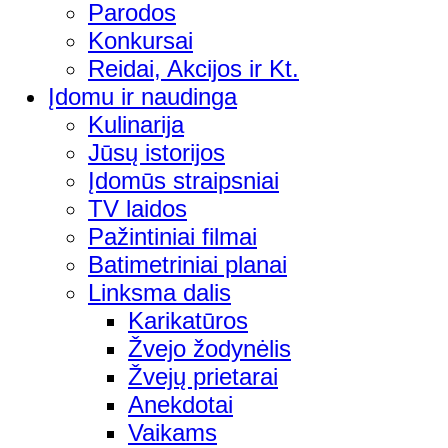
Parodos
Konkursai
Reidai, Akcijos ir Kt.
Įdomu ir naudinga
Kulinarija
Jūsų istorijos
Įdomūs straipsniai
TV laidos
Pažintiniai filmai
Batimetriniai planai
Linksma dalis
Karikatūros
Žvejo žodynėlis
Žvejų prietarai
Anekdotai
Vaikams