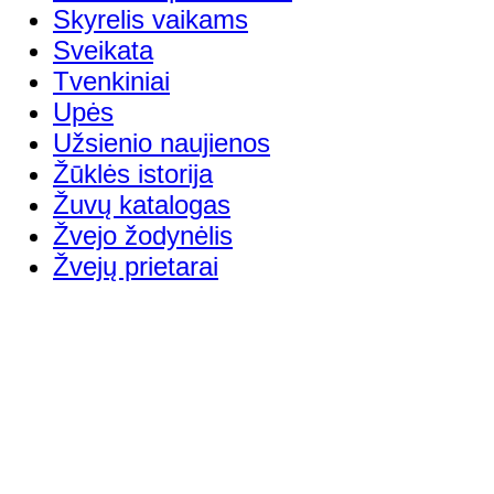
Skyrelis vaikams
Sveikata
Tvenkiniai
Upės
Užsienio naujienos
Žūklės istorija
Žuvų katalogas
Žvejo žodynėlis
Žvejų prietarai