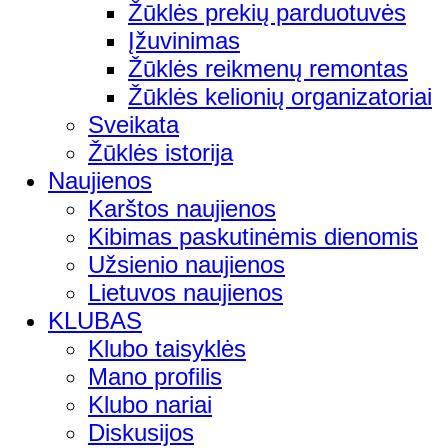
Žūklės prekių parduotuvės
Įžuvinimas
Žūklės reikmenų remontas
Žūklės kelionių organizatoriai
Sveikata
Žūklės istorija
Naujienos
Karštos naujienos
Kibimas paskutinėmis dienomis
Užsienio naujienos
Lietuvos naujienos
KLUBAS
Klubo taisyklės
Mano profilis
Klubo nariai
Diskusijos