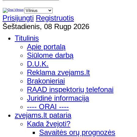
Prisijungti
Registruotis
Šeštadienis, 08 Rugp 2026
Titulinis
Apie portalą
Siūlome darbą
D.U.K.
Reklama zvejams.lt
Brakonieriai
RAAD inspektorių telefonai
Juridinė informacija
---- ORAI ----
zvejams.lt pataria
Kada žvejoti?
Savaitės orų prognozės