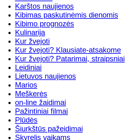
Karštos naujienos
Kibimas paskutinėmis dienomis
Kibimo prognozės
Kulinarija
Kur žvejoti
Kur žvejoti? Klausiate-atsakome
Kur žvejoti? Patarimai, straipsniai
Leidiniai
Lietuvos naujienos
Marios
Meškerės
on-line žaidimai
Pažintiniai filmai
Plūdės
Šiurkštūs pažeidimai
Skyrelis vaikams