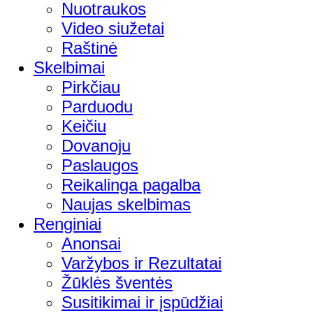
Nuotraukos
Video siužetai
Raštinė
Skelbimai
Pirkčiau
Parduodu
Keičiu
Dovanoju
Paslaugos
Reikalinga pagalba
Naujas skelbimas
Renginiai
Anonsai
Varžybos ir Rezultatai
Žūklės šventės
Susitikimai ir įspūdžiai