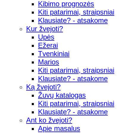
Kibimo prognozės
Kiti patarimai, straipsniai
Klausiate? - atsakome
Kur žvejoti?
Upės
Ežerai
Tvenkiniai
Marios
Kiti patarimai, straipsniai
Klausiate? - atsakome
Ką žvejoti?
Žuvų katalogas
Kiti patarimai, straipsniai
Klausiate? - atsakome
Ant ko žvejoti?
Apie masalus