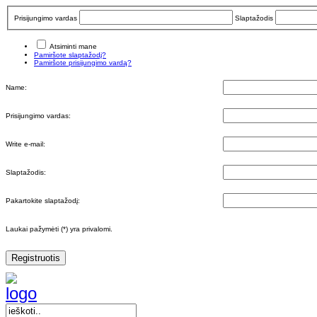
Prisijungimo vardas
Slaptažodis
Atsiminti mane
Pamiršote slaptažodį?
Pamiršote prisijungimo vardą?
Name:
Prisijungimo vardas:
Write e-mail:
Slaptažodis:
Pakartokite slaptažodį:
Laukai pažymėti (*) yra privalomi.
Registruotis