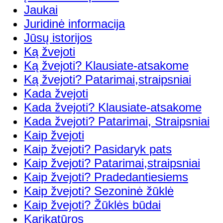
Jaukai
Juridinė informacija
Jūsų istorijos
Ką žvejoti
Ką žvejoti? Klausiate-atsakome
Ką žvejoti? Patarimai,straipsniai
Kada žvejoti
Kada žvejoti? Klausiate-atsakome
Kada žvejoti? Patarimai, Straipsniai
Kaip žvejoti
Kaip žvejoti? Pasidaryk pats
Kaip žvejoti? Patarimai,straipsniai
Kaip žvejoti? Pradedantiesiems
Kaip žvejoti? Sezoninė žūklė
Kaip žvejoti? Žūklės būdai
Karikatūros