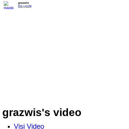
grazwis
Eiti į profilį
grazwis's video
Visi Video