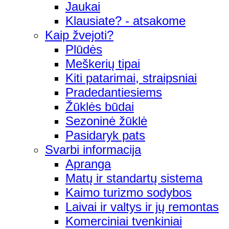
Jaukai
Klausiate? - atsakome
Kaip žvejoti?
Plūdės
Meškerių tipai
Kiti patarimai, straipsniai
Pradedantiesiems
Žūklės būdai
Sezoninė žūklė
Pasidaryk pats
Svarbi informacija
Apranga
Matų ir standartų sistema
Kaimo turizmo sodybos
Laivai ir valtys ir jų remontas
Komerciniai tvenkiniai