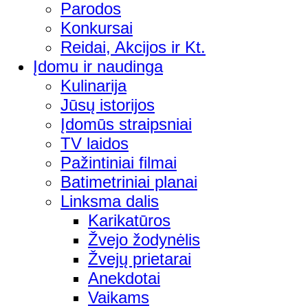
Parodos
Konkursai
Reidai, Akcijos ir Kt.
Įdomu ir naudinga
Kulinarija
Jūsų istorijos
Įdomūs straipsniai
TV laidos
Pažintiniai filmai
Batimetriniai planai
Linksma dalis
Karikatūros
Žvejo žodynėlis
Žvejų prietarai
Anekdotai
Vaikams