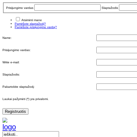
Prisijungimo vardas
Slaptažodis
Atsiminti mane
Pamiršote slaptažodį?
Pamiršote prisijungimo vardą?
Name:
Prisijungimo vardas:
Write e-mail:
Slaptažodis:
Pakartokite slaptažodį:
Laukai pažymėti (*) yra privalomi.
Registruotis