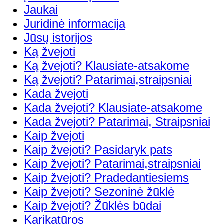
Jaukai
Juridinė informacija
Jūsų istorijos
Ką žvejoti
Ką žvejoti? Klausiate-atsakome
Ką žvejoti? Patarimai,straipsniai
Kada žvejoti
Kada žvejoti? Klausiate-atsakome
Kada žvejoti? Patarimai, Straipsniai
Kaip žvejoti
Kaip žvejoti? Pasidaryk pats
Kaip žvejoti? Patarimai,straipsniai
Kaip žvejoti? Pradedantiesiems
Kaip žvejoti? Sezoninė žūklė
Kaip žvejoti? Žūklės būdai
Karikatūros