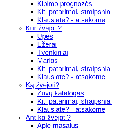
Kibimo prognozės
Kiti patarimai, straipsniai
Klausiate? - atsakome
Kur žvejoti?
Upės
Ežerai
Tvenkiniai
Marios
Kiti patarimai, straipsniai
Klausiate? - atsakome
Ką žvejoti?
Žuvų katalogas
Kiti patarimai, straipsniai
Klausiate? - atsakome
Ant ko žvejoti?
Apie masalus