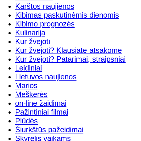
Karštos naujienos
Kibimas paskutinėmis dienomis
Kibimo prognozės
Kulinarija
Kur žvejoti
Kur žvejoti? Klausiate-atsakome
Kur žvejoti? Patarimai, straipsniai
Leidiniai
Lietuvos naujienos
Marios
Meškerės
on-line žaidimai
Pažintiniai filmai
Plūdės
Šiurkštūs pažeidimai
Skyrelis vaikams