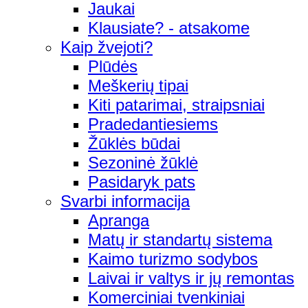
Jaukai
Klausiate? - atsakome
Kaip žvejoti?
Plūdės
Meškerių tipai
Kiti patarimai, straipsniai
Pradedantiesiems
Žūklės būdai
Sezoninė žūklė
Pasidaryk pats
Svarbi informacija
Apranga
Matų ir standartų sistema
Kaimo turizmo sodybos
Laivai ir valtys ir jų remontas
Komerciniai tvenkiniai