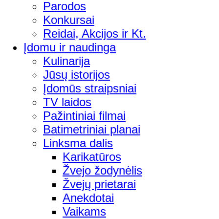
Parodos
Konkursai
Reidai, Akcijos ir Kt.
Įdomu ir naudinga
Kulinarija
Jūsų istorijos
Įdomūs straipsniai
TV laidos
Pažintiniai filmai
Batimetriniai planai
Linksma dalis
Karikatūros
Žvejo žodynėlis
Žvejų prietarai
Anekdotai
Vaikams