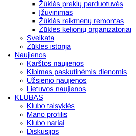
Žūklės prekių parduotuvės
Įžuvinimas
Žūklės reikmenų remontas
Žūklės kelionių organizatoriai
Sveikata
Žūklės istorija
Naujienos
Karštos naujienos
Kibimas paskutinėmis dienomis
Užsienio naujienos
Lietuvos naujienos
KLUBAS
Klubo taisyklės
Mano profilis
Klubo nariai
Diskusijos