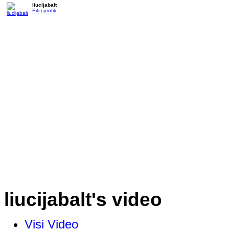
liucijabalt
Eiti į profilį
liucijabalt's video
Visi Video