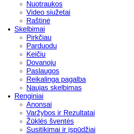
Nuotraukos
Video siužetai
Raštinė
Skelbimai
Pirkčiau
Parduodu
Keičiu
Dovanoju
Paslaugos
Reikalinga pagalba
Naujas skelbimas
Renginiai
Anonsai
Varžybos ir Rezultatai
Žūklės šventės
Susitikimai ir įspūdžiai