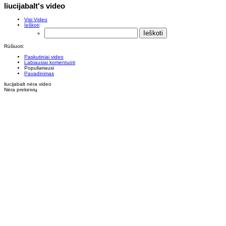
liucijabalt's video
Visi Video
Ieškoti
Rūšiuoti:
Paskutiniai video
Labiausiai komentuoti
Populiariausi
Pavadinimas
liucijabalt nėra video
Nėra prekeivių