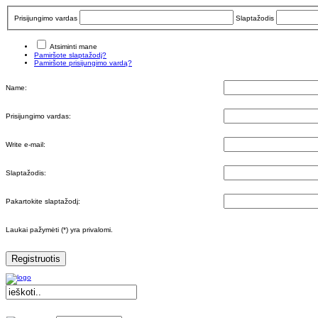
Prisijungimo vardas
Slaptažodis
Atsiminti mane
Pamiršote slaptažodį?
Pamiršote prisijungimo vardą?
Name:
Prisijungimo vardas:
Write e-mail:
Slaptažodis:
Pakartokite slaptažodį:
Laukai pažymėti (*) yra privalomi.
Registruotis