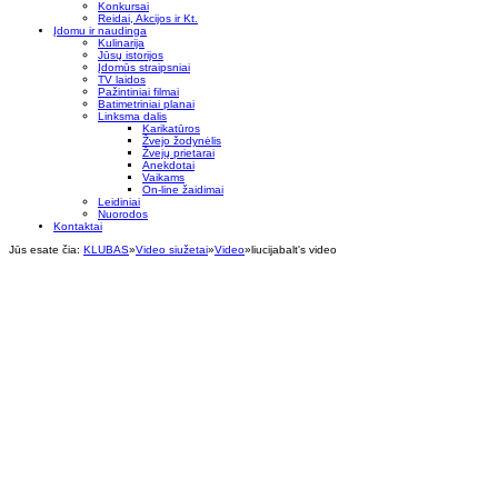
Konkursai
Reidai, Akcijos ir Kt.
Įdomu ir naudinga
Kulinarija
Jūsų istorijos
Įdomūs straipsniai
TV laidos
Pažintiniai filmai
Batimetriniai planai
Linksma dalis
Karikatūros
Žvejo žodynėlis
Žvejų prietarai
Anekdotai
Vaikams
On-line žaidimai
Leidiniai
Nuorodos
Kontaktai
Jūs esate čia:
KLUBAS
»
Video siužetai
»
Video
»
liucijabalt's video