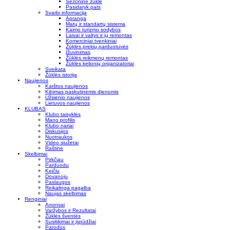
Sezoninė žūklė
Pasidaryk pats
Svarbi informacija
Apranga
Matų ir standartų sistema
Kaimo turizmo sodybos
Laivai ir valtys ir jų remontas
Komerciniai tvenkiniai
Žūklės prekių parduotuvės
Įžuvinimas
Žūklės reikmenų remontas
Žūklės kelionių organizatoriai
Sveikata
Žūklės istorija
Naujienos
Karštos naujienos
Kibimas paskutinėmis dienomis
Užsienio naujienos
Lietuvos naujienos
KLUBAS
Klubo taisyklės
Mano profilis
Klubo nariai
Diskusijos
Nuotraukos
Video siužetai
Raštinė
Skelbimai
Pirkčiau
Parduodu
Keičiu
Dovanoju
Paslaugos
Reikalinga pagalba
Naujas skelbimas
Renginiai
Anonsai
Varžybos ir Rezultatai
Žūklės šventės
Susitikimai ir įspūdžiai
Parodos