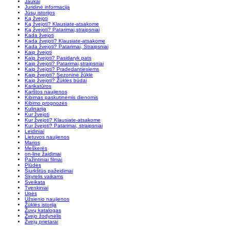
Jaukai
Juridinė informacija
Jūsų istorijos
Ką žvejoti
Ką žvejoti? Klausiate-atsakome
Ką žvejoti? Patarimai,straipsniai
Kada žvejoti
Kada žvejoti? Klausiate-atsakome
Kada žvejoti? Patarimai, Straipsniai
Kaip žvejoti
Kaip žvejoti? Pasidaryk pats
Kaip žvejoti? Patarimai,straipsniai
Kaip žvejoti? Pradedantiesiems
Kaip žvejoti? Sezoninė žūklė
Kaip žvejoti? Žūklės būdai
Karikatūros
Karštos naujienos
Kibimas paskutinėmis dienomis
Kibimo prognozės
Kulinarija
Kur žvejoti
Kur žvejoti? Klausiate-atsakome
Kur žvejoti? Patarimai, straipsniai
Leidiniai
Lietuvos naujienos
Marios
Meškerės
on-line žaidimai
Pažintiniai filmai
Plūdės
Šiurkštūs pažeidimai
Skyrelis vaikams
Sveikata
Tvenkiniai
Upės
Užsienio naujienos
Žūklės istorija
Žuvų katalogas
Žvejo žodynėlis
Žvejų prietarai