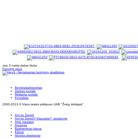
viso 0 nariai dabar klube
Parodyti visus
Bendradarbiavimas
Darbas portale
Reklama portale
Kontaktai
2000-2013 © Visos teisės priklauso UAB "Žvejų tinklapis"
Ant ko žvejoti
Ant ko žvejoti? Klausiate? -atsakome
Apie masalus
Apranga
Batimetriniai planai
Ežerai
Įdomūs straipsniai