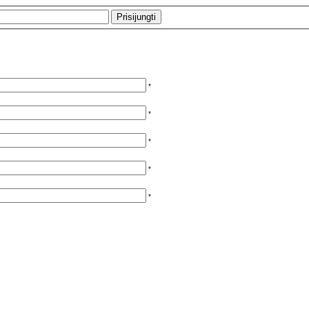
*
*
*
*
*