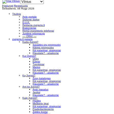
Prisijungti
Registruotis
Šeštadienis, 08 Rugp 2026
Titulinis
Apie portalą
Siūlome darbą
D.U.K.
Reklama zvejams.lt
Brakonieriai
RAAD inspektorių telefonai
Juridinė informacija
---- ORAI ----
zvejams.lt pataria
Kada žvejoti?
Savaitės orų prognozės
Kibimo prognozės
Kiti patarimai, straipsniai
Klausiate? - atsakome
Kur žvejoti?
Upės
Ežerai
Tvenkiniai
Marios
Kiti patarimai, straipsniai
Klausiate? - atsakome
Ką žvejoti?
Žuvų katalogas
Kiti patarimai, straipsniai
Klausiate? - atsakome
Ant ko žvejoti?
Apie masalus
Jaukai
Klausiate? - atsakome
Kaip žvejoti?
Plūdės
Meškerių tipai
Kiti patarimai, straipsniai
Pradedantiesiems
Žūklės būdai