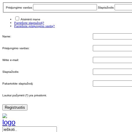
Prisijungimo vardas
Slaptažodis
Atsiminti mane
Pamiršote slaptažodį?
Pamiršote prisijungimo vardą?
Name:
Prisijungimo vardas:
Write e-mail:
Slaptažodis:
Pakartokite slaptažodį:
Laukai pažymėti (*) yra privalomi.
Registruotis