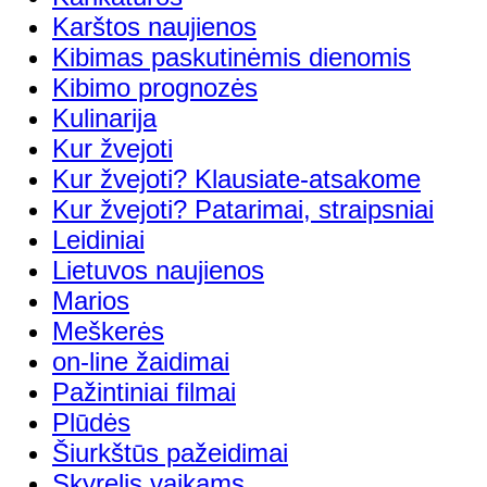
Karštos naujienos
Kibimas paskutinėmis dienomis
Kibimo prognozės
Kulinarija
Kur žvejoti
Kur žvejoti? Klausiate-atsakome
Kur žvejoti? Patarimai, straipsniai
Leidiniai
Lietuvos naujienos
Marios
Meškerės
on-line žaidimai
Pažintiniai filmai
Plūdės
Šiurkštūs pažeidimai
Skyrelis vaikams