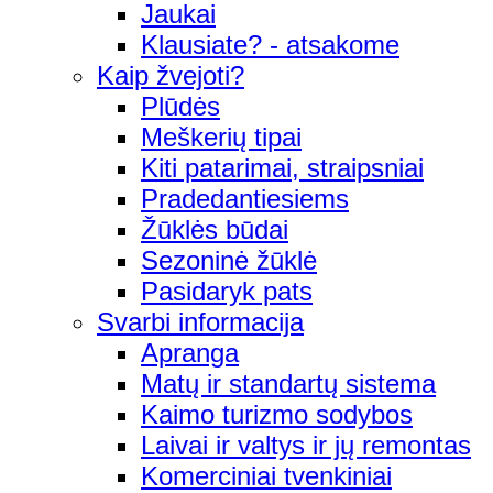
Jaukai
Klausiate? - atsakome
Kaip žvejoti?
Plūdės
Meškerių tipai
Kiti patarimai, straipsniai
Pradedantiesiems
Žūklės būdai
Sezoninė žūklė
Pasidaryk pats
Svarbi informacija
Apranga
Matų ir standartų sistema
Kaimo turizmo sodybos
Laivai ir valtys ir jų remontas
Komerciniai tvenkiniai