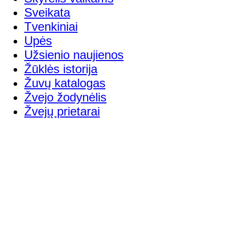
Sveikata
Tvenkiniai
Upės
Užsienio naujienos
Žūklės istorija
Žuvų katalogas
Žvejo žodynėlis
Žvejų prietarai