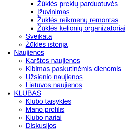
Žūklės prekių parduotuvės
Įžuvinimas
Žūklės reikmenų remontas
Žūklės kelionių organizatoriai
Sveikata
Žūklės istorija
Naujienos
Karštos naujienos
Kibimas paskutinėmis dienomis
Užsienio naujienos
Lietuvos naujienos
KLUBAS
Klubo taisyklės
Mano profilis
Klubo nariai
Diskusijos