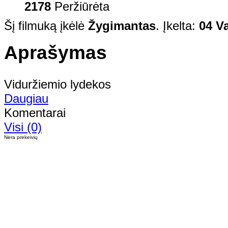
2178
Peržiūrėta
Šį filmuką įkėlė
Žygimantas
. Įkelta:
04 V
Aprašymas
Viduržiemio lydekos
Daugiau
Komentarai
Visi (0)
Nėra prekeivių