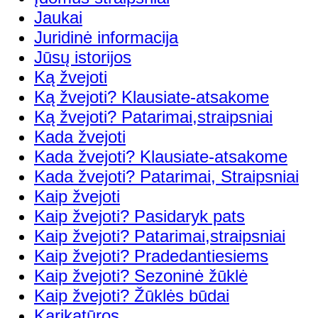
Jaukai
Juridinė informacija
Jūsų istorijos
Ką žvejoti
Ką žvejoti? Klausiate-atsakome
Ką žvejoti? Patarimai,straipsniai
Kada žvejoti
Kada žvejoti? Klausiate-atsakome
Kada žvejoti? Patarimai, Straipsniai
Kaip žvejoti
Kaip žvejoti? Pasidaryk pats
Kaip žvejoti? Patarimai,straipsniai
Kaip žvejoti? Pradedantiesiems
Kaip žvejoti? Sezoninė žūklė
Kaip žvejoti? Žūklės būdai
Karikatūros