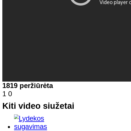
1819 peržiūrėta
1
0
Kiti video siužetai