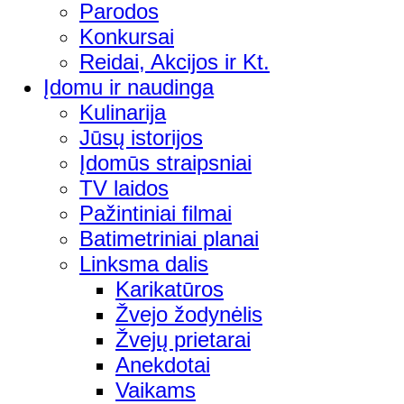
Parodos
Konkursai
Reidai, Akcijos ir Kt.
Įdomu ir naudinga
Kulinarija
Jūsų istorijos
Įdomūs straipsniai
TV laidos
Pažintiniai filmai
Batimetriniai planai
Linksma dalis
Karikatūros
Žvejo žodynėlis
Žvejų prietarai
Anekdotai
Vaikams