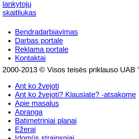
Bendradarbiavimas
Darbas portale
Reklama portale
Kontaktai
2000-2013 © Visos teisės priklauso UAB "
Ant ko žvejoti
Ant ko žvejoti? Klausiate? -atsakome
Apie masalus
Apranga
Batimetriniai planai
Ežerai
Įdomūs straipsniai