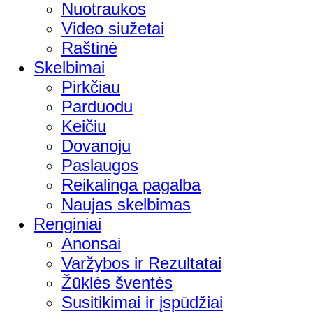
Nuotraukos
Video siužetai
Raštinė
Skelbimai
Pirkčiau
Parduodu
Keičiu
Dovanoju
Paslaugos
Reikalinga pagalba
Naujas skelbimas
Renginiai
Anonsai
Varžybos ir Rezultatai
Žūklės šventės
Susitikimai ir įspūdžiai