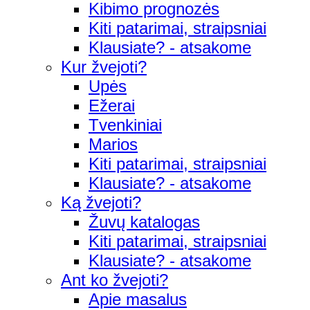
Kibimo prognozės
Kiti patarimai, straipsniai
Klausiate? - atsakome
Kur žvejoti?
Upės
Ežerai
Tvenkiniai
Marios
Kiti patarimai, straipsniai
Klausiate? - atsakome
Ką žvejoti?
Žuvų katalogas
Kiti patarimai, straipsniai
Klausiate? - atsakome
Ant ko žvejoti?
Apie masalus