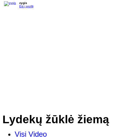
zygis
Eiti į profilį
Lydekų žūklė žiemą
Visi Video