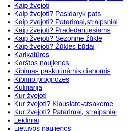
Kaip žvejoti
Kaip žvejoti? Pasidaryk pats
Kaip žvejoti? Patarimai,straipsniai
Kaip žvejoti? Pradedantiesiems
Kaip žvejoti? Sezoninė žūklė
Kaip žvejoti? Žūklės būdai
Karikatūros
Karštos naujienos
Kibimas paskutinėmis dienomis
Kibimo prognozės
Kulinarija
Kur žvejoti
Kur žvejoti? Klausiate-atsakome
Kur žvejoti? Patarimai, straipsniai
Leidiniai
Lietuvos naujienos