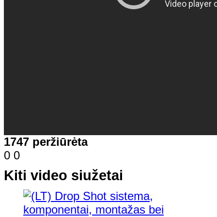
1747 peržiūrėta
0
0
Kiti video siužetai