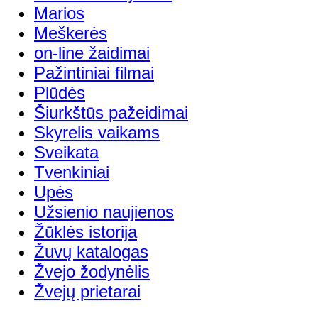
Marios
Meškerės
on-line žaidimai
Pažintiniai filmai
Plūdės
Šiurkštūs pažeidimai
Skyrelis vaikams
Sveikata
Tvenkiniai
Upės
Užsienio naujienos
Žūklės istorija
Žuvų katalogas
Žvejo žodynėlis
Žvejų prietarai