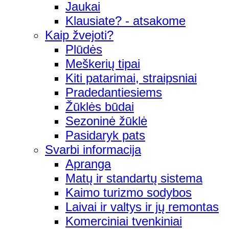
Jaukai
Klausiate? - atsakome
Kaip žvejoti?
Plūdės
Meškerių tipai
Kiti patarimai, straipsniai
Pradedantiesiems
Žūklės būdai
Sezoninė žūklė
Pasidaryk pats
Svarbi informacija
Apranga
Matų ir standartų sistema
Kaimo turizmo sodybos
Laivai ir valtys ir jų remontas
Komerciniai tvenkiniai