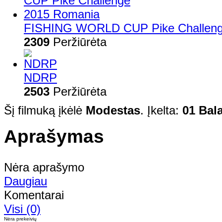
FISHING WORLD CUP Pike Challeng
2309
Peržiūrėta
NDRP
2503
Peržiūrėta
Šį filmuką įkėlė
Modestas
. Įkelta:
01 Bal
Aprašymas
Nėra aprašymo
Daugiau
Komentarai
Visi (0)
Nėra prekeivių