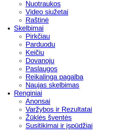
Nuotraukos
Video siužetai
Raštinė
Skelbimai
Pirkčiau
Parduodu
Keičiu
Dovanoju
Paslaugos
Reikalinga pagalba
Naujas skelbimas
Renginiai
Anonsai
Varžybos ir Rezultatai
Žūklės šventės
Susitikimai ir įspūdžiai