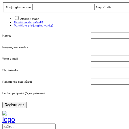
Prisijungimo vardas
Slaptažodis
Atsiminti mane
Pamiršote slaptažodį?
Pamiršote prisijungimo vardą?
Name:
Prisijungimo vardas:
Write e-mail:
Slaptažodis:
Pakartokite slaptažodį:
Laukai pažymėti (*) yra privalomi.
Registruotis