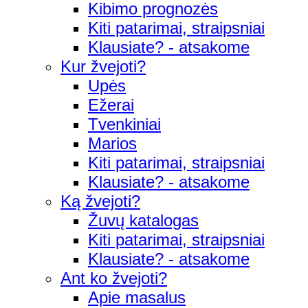
Kibimo prognozės
Kiti patarimai, straipsniai
Klausiate? - atsakome
Kur žvejoti?
Upės
Ežerai
Tvenkiniai
Marios
Kiti patarimai, straipsniai
Klausiate? - atsakome
Ką žvejoti?
Žuvų katalogas
Kiti patarimai, straipsniai
Klausiate? - atsakome
Ant ko žvejoti?
Apie masalus