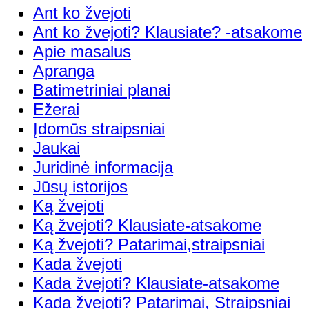
Ant ko žvejoti
Ant ko žvejoti? Klausiate? -atsakome
Apie masalus
Apranga
Batimetriniai planai
Ežerai
Įdomūs straipsniai
Jaukai
Juridinė informacija
Jūsų istorijos
Ką žvejoti
Ką žvejoti? Klausiate-atsakome
Ką žvejoti? Patarimai,straipsniai
Kada žvejoti
Kada žvejoti? Klausiate-atsakome
Kada žvejoti? Patarimai, Straipsniai