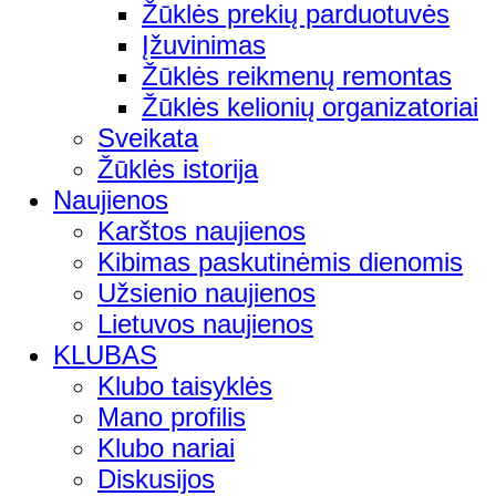
Žūklės prekių parduotuvės
Įžuvinimas
Žūklės reikmenų remontas
Žūklės kelionių organizatoriai
Sveikata
Žūklės istorija
Naujienos
Karštos naujienos
Kibimas paskutinėmis dienomis
Užsienio naujienos
Lietuvos naujienos
KLUBAS
Klubo taisyklės
Mano profilis
Klubo nariai
Diskusijos