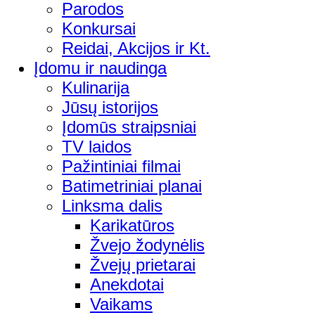
Parodos
Konkursai
Reidai, Akcijos ir Kt.
Įdomu ir naudinga
Kulinarija
Jūsų istorijos
Įdomūs straipsniai
TV laidos
Pažintiniai filmai
Batimetriniai planai
Linksma dalis
Karikatūros
Žvejo žodynėlis
Žvejų prietarai
Anekdotai
Vaikams