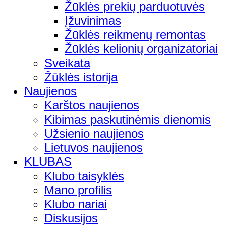
Žūklės prekių parduotuvės
Įžuvinimas
Žūklės reikmenų remontas
Žūklės kelionių organizatoriai
Sveikata
Žūklės istorija
Naujienos
Karštos naujienos
Kibimas paskutinėmis dienomis
Užsienio naujienos
Lietuvos naujienos
KLUBAS
Klubo taisyklės
Mano profilis
Klubo nariai
Diskusijos