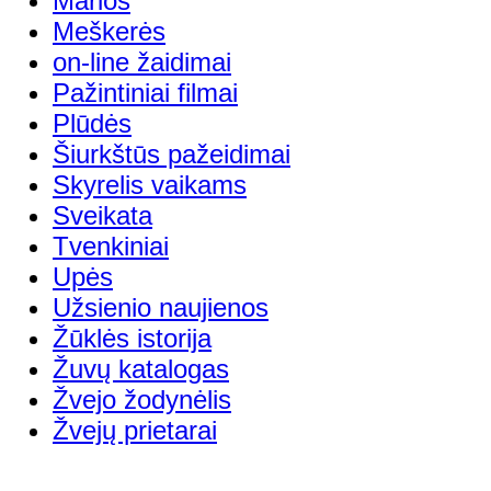
Marios
Meškerės
on-line žaidimai
Pažintiniai filmai
Plūdės
Šiurkštūs pažeidimai
Skyrelis vaikams
Sveikata
Tvenkiniai
Upės
Užsienio naujienos
Žūklės istorija
Žuvų katalogas
Žvejo žodynėlis
Žvejų prietarai