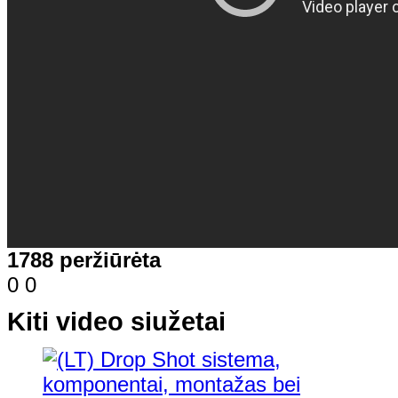
1788 peržiūrėta
0
0
Kiti video siužetai