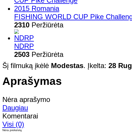
FISHING WORLD CUP Pike Challeng
2310
Peržiūrėta
NDRP
2503
Peržiūrėta
Šį filmuką įkėlė
Modestas
. Įkelta:
28 Rug
Aprašymas
Nėra aprašymo
Daugiau
Komentarai
Visi (0)
Nėra prekeivių