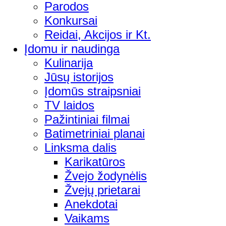
Parodos
Konkursai
Reidai, Akcijos ir Kt.
Įdomu ir naudinga
Kulinarija
Jūsų istorijos
Įdomūs straipsniai
TV laidos
Pažintiniai filmai
Batimetriniai planai
Linksma dalis
Karikatūros
Žvejo žodynėlis
Žvejų prietarai
Anekdotai
Vaikams