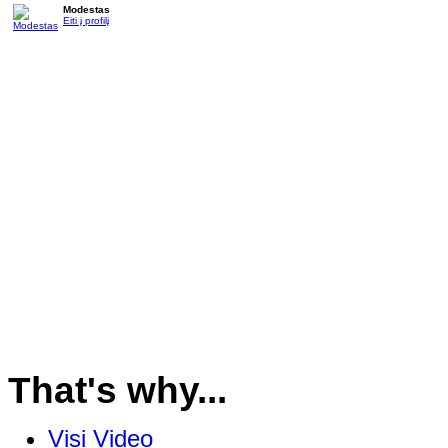
Modestas
Eiti į profilį
That's why...
Visi Video