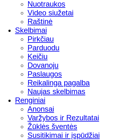
Nuotraukos
Video siužetai
Raštinė
Skelbimai
Pirkčiau
Parduodu
Keičiu
Dovanoju
Paslaugos
Reikalinga pagalba
Naujas skelbimas
Renginiai
Anonsai
Varžybos ir Rezultatai
Žūklės šventės
Susitikimai ir įspūdžiai