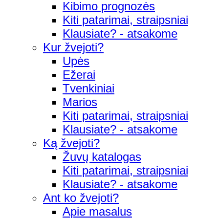
Kibimo prognozės
Kiti patarimai, straipsniai
Klausiate? - atsakome
Kur žvejoti?
Upės
Ežerai
Tvenkiniai
Marios
Kiti patarimai, straipsniai
Klausiate? - atsakome
Ką žvejoti?
Žuvų katalogas
Kiti patarimai, straipsniai
Klausiate? - atsakome
Ant ko žvejoti?
Apie masalus