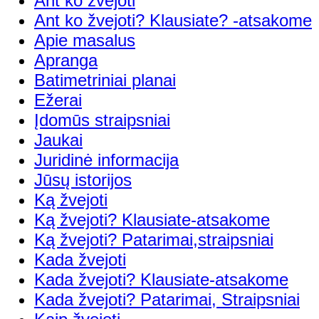
Ant ko žvejoti
Ant ko žvejoti? Klausiate? -atsakome
Apie masalus
Apranga
Batimetriniai planai
Ežerai
Įdomūs straipsniai
Jaukai
Juridinė informacija
Jūsų istorijos
Ką žvejoti
Ką žvejoti? Klausiate-atsakome
Ką žvejoti? Patarimai,straipsniai
Kada žvejoti
Kada žvejoti? Klausiate-atsakome
Kada žvejoti? Patarimai, Straipsniai