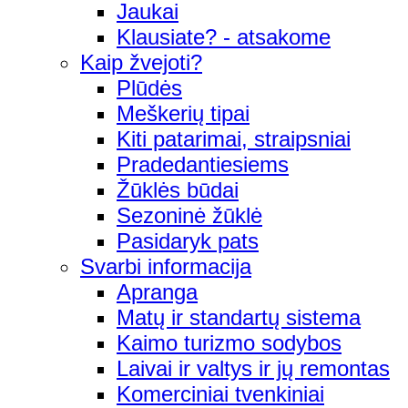
Jaukai
Klausiate? - atsakome
Kaip žvejoti?
Plūdės
Meškerių tipai
Kiti patarimai, straipsniai
Pradedantiesiems
Žūklės būdai
Sezoninė žūklė
Pasidaryk pats
Svarbi informacija
Apranga
Matų ir standartų sistema
Kaimo turizmo sodybos
Laivai ir valtys ir jų remontas
Komerciniai tvenkiniai