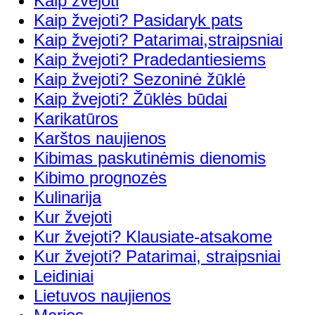
Kaip žvejoti
Kaip žvejoti? Pasidaryk pats
Kaip žvejoti? Patarimai,straipsniai
Kaip žvejoti? Pradedantiesiems
Kaip žvejoti? Sezoninė žūklė
Kaip žvejoti? Žūklės būdai
Karikatūros
Karštos naujienos
Kibimas paskutinėmis dienomis
Kibimo prognozės
Kulinarija
Kur žvejoti
Kur žvejoti? Klausiate-atsakome
Kur žvejoti? Patarimai, straipsniai
Leidiniai
Lietuvos naujienos