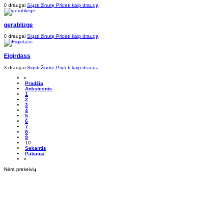
0 draugai
Siųsti žinutę
Pridėti kaip draugą
gerablizge
0 draugai
Siųsti žinutę
Pridėti kaip draugą
Eigirdass
3 draugai
Siųsti žinutę
Pridėti kaip draugą
«
Pradžia
Ankstesnis
1
2
3
4
5
6
7
8
9
10
Sekantis
Pabaiga
»
Nėra prekeivių