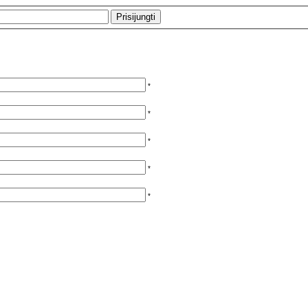
*
*
*
*
*