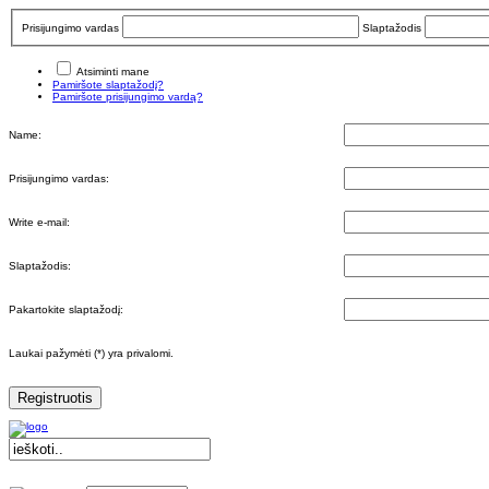
Prisijungimo vardas
Slaptažodis
Atsiminti mane
Pamiršote slaptažodį?
Pamiršote prisijungimo vardą?
Name:
Prisijungimo vardas:
Write e-mail:
Slaptažodis:
Pakartokite slaptažodį:
Laukai pažymėti (*) yra privalomi.
Registruotis