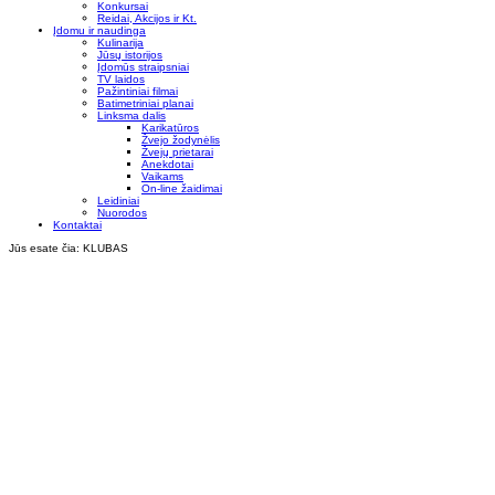
Konkursai
Reidai, Akcijos ir Kt.
Įdomu ir naudinga
Kulinarija
Jūsų istorijos
Įdomūs straipsniai
TV laidos
Pažintiniai filmai
Batimetriniai planai
Linksma dalis
Karikatūros
Žvejo žodynėlis
Žvejų prietarai
Anekdotai
Vaikams
On-line žaidimai
Leidiniai
Nuorodos
Kontaktai
Jūs esate čia:
KLUBAS