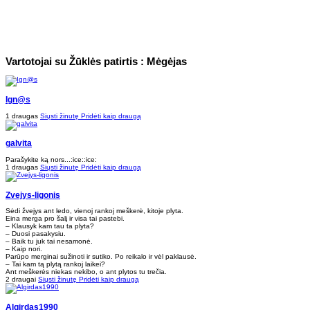
Vartotojai su Žūklės patirtis : Mėgėjas
Ign@s
1 draugas
Siųsti žinutę
Pridėti kaip draugą
galvita
Parašykite ką nors...:ice::ice:
1 draugas
Siųsti žinutę
Pridėti kaip draugą
Zvejys-ligonis
Sėdi žvejys ant ledo, vienoj rankoj meškerė, kitoje plyta.
Eina merga pro šalį ir visa tai pastebi.
– Klausyk kam tau ta plyta?
– Duosi pasakysiu.
– Baik tu juk tai nesamonė.
– Kaip nori.
Parūpo merginai sužinoti ir sutiko. Po reikalo ir vėl paklausė.
– Tai kam tą plytą rankoj laikei?
Ant meškerės niekas nekibo, o ant plytos tu trečia.
2 draugai
Siųsti žinutę
Pridėti kaip draugą
Algirdas1990