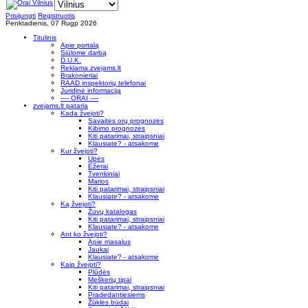
Prisijungti
Registruotis
Penktadienis, 07 Rugp 2026
Titulinis
Apie portalą
Siūlome darbą
D.U.K.
Reklama zvejams.lt
Brakonieriai
RAAD inspektorių telefonai
Juridinė informacija
---- ORAI ----
zvejams.lt pataria
Kada žvejoti?
Savaitės orų prognozės
Kibimo prognozės
Kiti patarimai, straipsniai
Klausiate? - atsakome
Kur žvejoti?
Upės
Ežerai
Tvenkiniai
Marios
Kiti patarimai, straipsniai
Klausiate? - atsakome
Ką žvejoti?
Žuvų katalogas
Kiti patarimai, straipsniai
Klausiate? - atsakome
Ant ko žvejoti?
Apie masalus
Jaukai
Klausiate? - atsakome
Kaip žvejoti?
Plūdės
Meškerių tipai
Kiti patarimai, straipsniai
Pradedantiesiems
Žūklės būdai