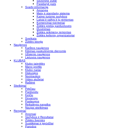
Sezoninė žūklė
Pasidaryk pats
Svarbi informacija
Apranga
Matų ir standartų sistema
Kaimo turizmo sodybos
Laivai ir valtys ir jų remontas
Komerciniai tvenkiniai
Žūklės prekių parduotuvės
Įžuvinimas
Žūklės reikmenų remontas
Žūklės kelionių organizatoriai
Sveikata
Žūklės istorija
Naujienos
Karštos naujienos
Kibimas paskutinėmis dienomis
Užsienio naujienos
Lietuvos naujienos
KLUBAS
Klubo taisyklės
Mano profilis
Klubo nariai
Diskusijos
Nuotraukos
Video siužetai
Raštinė
Skelbimai
Pirkčiau
Parduodu
Keičiu
Dovanoju
Paslaugos
Reikalinga pagalba
Naujas skelbimas
Renginiai
Anonsai
Varžybos ir Rezultatai
Žūklės šventės
Susitikimai ir įspūdžiai
Parodos