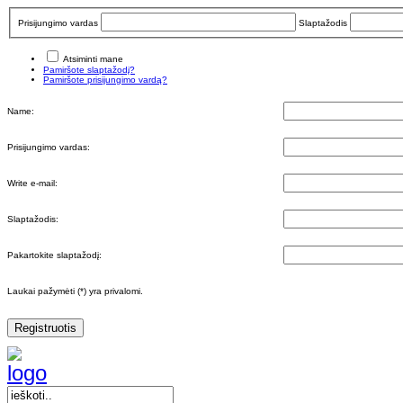
Prisijungimo vardas
Slaptažodis
Atsiminti mane
Pamiršote slaptažodį?
Pamiršote prisijungimo vardą?
Name:
Prisijungimo vardas:
Write e-mail:
Slaptažodis:
Pakartokite slaptažodį:
Laukai pažymėti (*) yra privalomi.
Registruotis