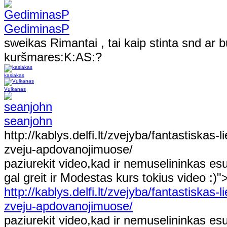
GediminasP
sweikas Rimantai , tai kaip stinta snd ar 
kuršmares:K:AS:?
kasiakas
Vulkanas
seanjohn
http://kablys.delfi.lt/zvejyba/fantastiskas-l
zveju-apdovanojimuose/
paziurekit video,kad ir nemuselininkas esu
gal greit ir Modestas kurs tokius video :)"
http://kablys.delfi.lt/zvejyba/fantastiskas-l
zveju-apdovanojimuose/
paziurekit video,kad ir nemuselininkas esu