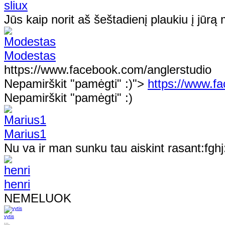
sliux
Jūs kaip norit aš šeštadienį plaukiu į jūr
Modestas
https://www.facebook.com/anglerstudio
Nepamirškit "pamėgti" :)">
https://www.f
Nepamirškit "pamėgti" :)
Marius1
Nu va ir man sunku tau aiskint rasant:fghj
henri
NEMELUOK
vytis
...