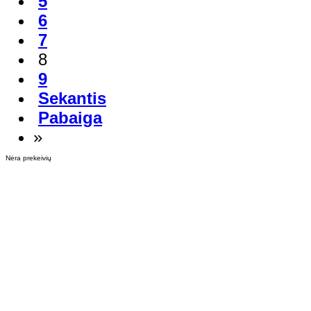
5
6
7
8
9
Sekantis
Pabaiga
»
Nėra prekeivių