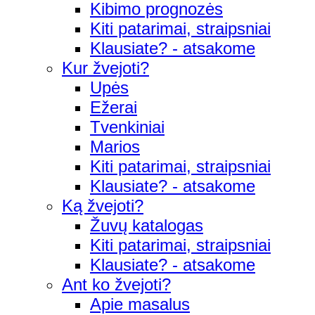
Kibimo prognozės
Kiti patarimai, straipsniai
Klausiate? - atsakome
Kur žvejoti?
Upės
Ežerai
Tvenkiniai
Marios
Kiti patarimai, straipsniai
Klausiate? - atsakome
Ką žvejoti?
Žuvų katalogas
Kiti patarimai, straipsniai
Klausiate? - atsakome
Ant ko žvejoti?
Apie masalus