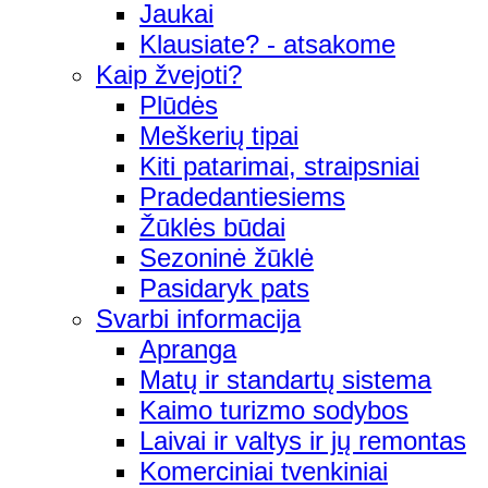
Jaukai
Klausiate? - atsakome
Kaip žvejoti?
Plūdės
Meškerių tipai
Kiti patarimai, straipsniai
Pradedantiesiems
Žūklės būdai
Sezoninė žūklė
Pasidaryk pats
Svarbi informacija
Apranga
Matų ir standartų sistema
Kaimo turizmo sodybos
Laivai ir valtys ir jų remontas
Komerciniai tvenkiniai