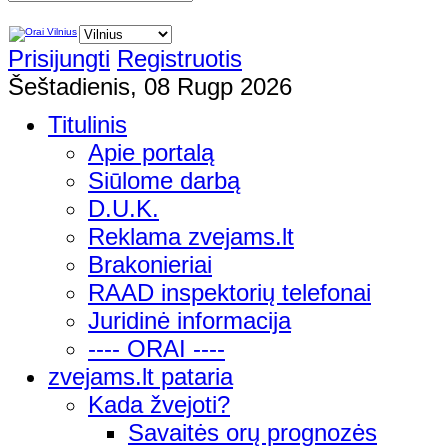
Prisijungti
Registruotis
Šeštadienis, 08 Rugp 2026
Titulinis
Apie portalą
Siūlome darbą
D.U.K.
Reklama zvejams.lt
Brakonieriai
RAAD inspektorių telefonai
Juridinė informacija
---- ORAI ----
zvejams.lt pataria
Kada žvejoti?
Savaitės orų prognozės