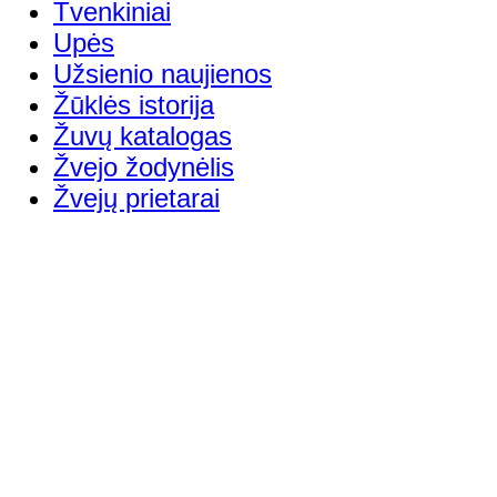
Tvenkiniai
Upės
Užsienio naujienos
Žūklės istorija
Žuvų katalogas
Žvejo žodynėlis
Žvejų prietarai