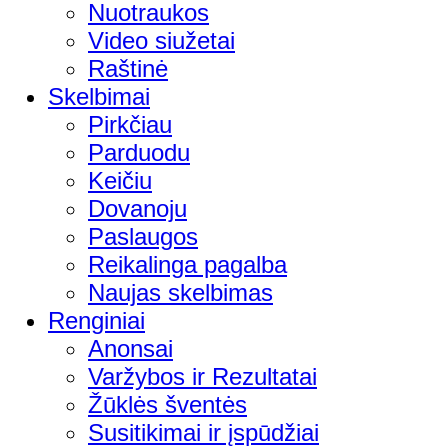
Nuotraukos
Video siužetai
Raštinė
Skelbimai
Pirkčiau
Parduodu
Keičiu
Dovanoju
Paslaugos
Reikalinga pagalba
Naujas skelbimas
Renginiai
Anonsai
Varžybos ir Rezultatai
Žūklės šventės
Susitikimai ir įspūdžiai