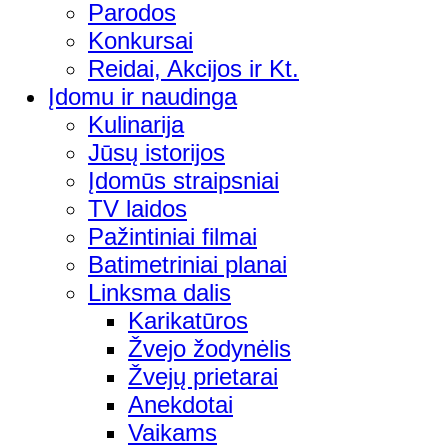
Parodos
Konkursai
Reidai, Akcijos ir Kt.
Įdomu ir naudinga
Kulinarija
Jūsų istorijos
Įdomūs straipsniai
TV laidos
Pažintiniai filmai
Batimetriniai planai
Linksma dalis
Karikatūros
Žvejo žodynėlis
Žvejų prietarai
Anekdotai
Vaikams