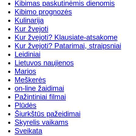
Kibimas paskutinėmis dienomis
Kibimo prognozės
Kulinarija
Kur žvejoti
Kur žvejoti? Klausiate-atsakome
Kur žvejoti? Patarimai, straipsniai
Leidiniai
Lietuvos naujienos
Marios
Meškerės
on-line žaidimai
Pažintiniai filmai
Plūdės
Šiurkštūs pažeidimai
Skyrelis vaikams
Sveikata