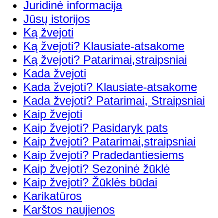
Juridinė informacija
Jūsų istorijos
Ką žvejoti
Ką žvejoti? Klausiate-atsakome
Ką žvejoti? Patarimai,straipsniai
Kada žvejoti
Kada žvejoti? Klausiate-atsakome
Kada žvejoti? Patarimai, Straipsniai
Kaip žvejoti
Kaip žvejoti? Pasidaryk pats
Kaip žvejoti? Patarimai,straipsniai
Kaip žvejoti? Pradedantiesiems
Kaip žvejoti? Sezoninė žūklė
Kaip žvejoti? Žūklės būdai
Karikatūros
Karštos naujienos