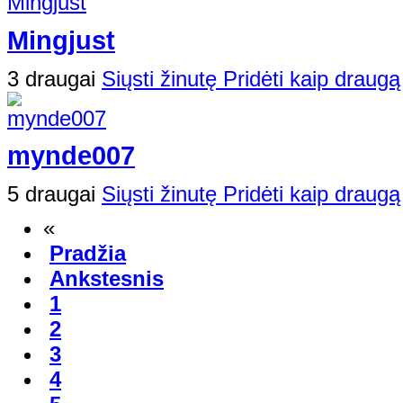
Mingjust
3 draugai
Siųsti žinutę
Pridėti kaip draugą
mynde007
5 draugai
Siųsti žinutę
Pridėti kaip draugą
«
Pradžia
Ankstesnis
1
2
3
4