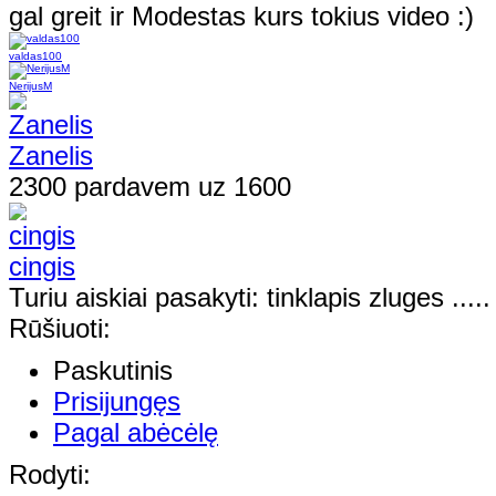
gal greit ir Modestas kurs tokius video :)
valdas100
NerijusM
Zanelis
2300 pardavem uz 1600
cingis
Turiu aiskiai pasakyti: tinklapis zluges .....
Rūšiuoti:
Paskutinis
Prisijungęs
Pagal abėcėlę
Rodyti: