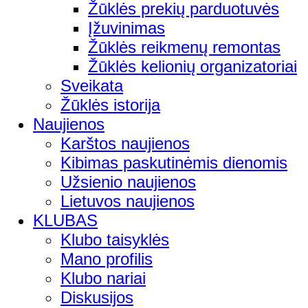
Žūklės prekių parduotuvės
Įžuvinimas
Žūklės reikmenų remontas
Žūklės kelionių organizatoriai
Sveikata
Žūklės istorija
Naujienos
Karštos naujienos
Kibimas paskutinėmis dienomis
Užsienio naujienos
Lietuvos naujienos
KLUBAS
Klubo taisyklės
Mano profilis
Klubo nariai
Diskusijos