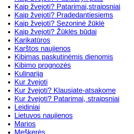
Kaip žvejoti? Patarimai,straipsniai
Kaip žvejoti? Pradedantiesiems
Kaip žvejoti? Sezoninė žūklė
Kaip žvejoti? Žūklės būdai
Karikatūros
Karštos naujienos
Kibimas paskutinėmis dienomis
Kibimo prognozės
Kulinarija
Kur žvejoti
Kur žvejoti? Klausiate-atsakome
Kur žvejoti? Patarimai, straipsniai
Leidiniai
Lietuvos naujienos
Marios
Meškerės