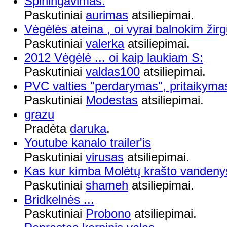
Spiningavimas.
Paskutiniai
aurimas
atsiliepimai.
Vėgėlės ateina , oi vyrai balnokim žirg
Paskutiniai
valerka
atsiliepimai.
2012 Vėgėlė ... oi kaip laukiam S:
Paskutiniai
valdas100
atsiliepimai.
PVC valties "perdarymas", pritaikyma
Paskutiniai
Modestas
atsiliepimai.
grazu
Pradėta
daruka
.
Youtube kanalo trailer'is
Paskutiniai
virusas
atsiliepimai.
Kas kur kimba Molėtų krašto vandenys
Paskutiniai
shameh
atsiliepimai.
Bridkelnės ...
Paskutiniai
Probono
atsiliepimai.