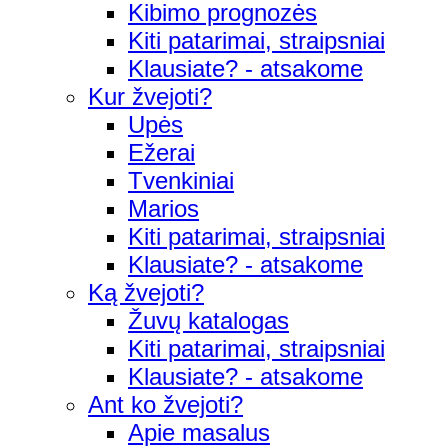
Kibimo prognozės
Kiti patarimai, straipsniai
Klausiate? - atsakome
Kur žvejoti?
Upės
Ežerai
Tvenkiniai
Marios
Kiti patarimai, straipsniai
Klausiate? - atsakome
Ką žvejoti?
Žuvų katalogas
Kiti patarimai, straipsniai
Klausiate? - atsakome
Ant ko žvejoti?
Apie masalus