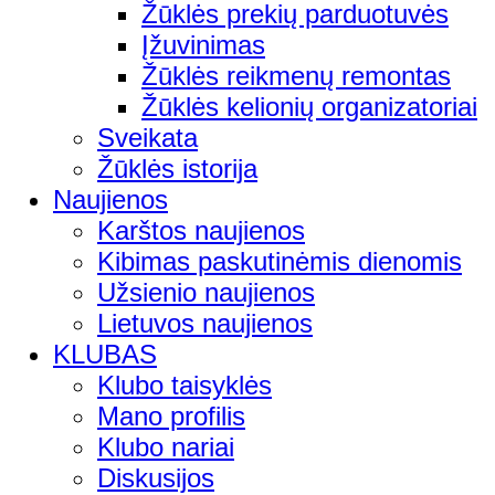
Žūklės prekių parduotuvės
Įžuvinimas
Žūklės reikmenų remontas
Žūklės kelionių organizatoriai
Sveikata
Žūklės istorija
Naujienos
Karštos naujienos
Kibimas paskutinėmis dienomis
Užsienio naujienos
Lietuvos naujienos
KLUBAS
Klubo taisyklės
Mano profilis
Klubo nariai
Diskusijos