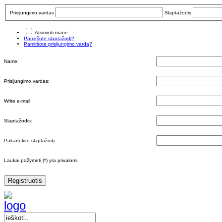
Prisijungimo vardas
Slaptažodis
Atsiminti mane
Pamiršote slaptažodį?
Pamiršote prisijungimo vardą?
Name:
Prisijungimo vardas:
Write e-mail:
Slaptažodis:
Pakartokite slaptažodį:
Laukai pažymėti (*) yra privalomi.
Registruotis