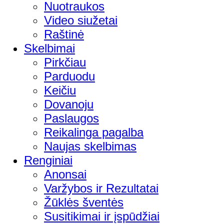
Nuotraukos
Video siužetai
Raštinė
Skelbimai
Pirkčiau
Parduodu
Keičiu
Dovanoju
Paslaugos
Reikalinga pagalba
Naujas skelbimas
Renginiai
Anonsai
Varžybos ir Rezultatai
Žūklės šventės
Susitikimai ir įspūdžiai