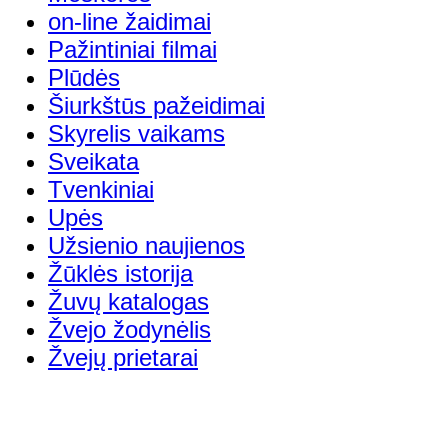
on-line žaidimai
Pažintiniai filmai
Plūdės
Šiurkštūs pažeidimai
Skyrelis vaikams
Sveikata
Tvenkiniai
Upės
Užsienio naujienos
Žūklės istorija
Žuvų katalogas
Žvejo žodynėlis
Žvejų prietarai