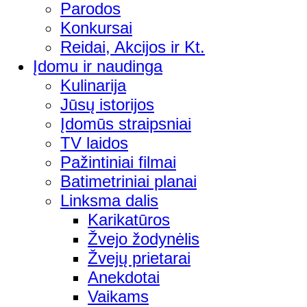
Parodos
Konkursai
Reidai, Akcijos ir Kt.
Įdomu ir naudinga
Kulinarija
Jūsų istorijos
Įdomūs straipsniai
TV laidos
Pažintiniai filmai
Batimetriniai planai
Linksma dalis
Karikatūros
Žvejo žodynėlis
Žvejų prietarai
Anekdotai
Vaikams