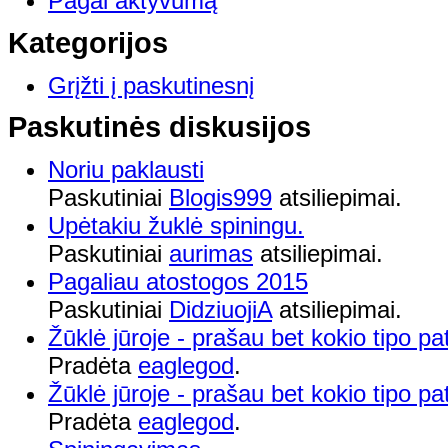
Pagal aktyvumą
Kategorijos
Grįžti į paskutinesnį
Paskutinės diskusijos
Noriu paklausti
Paskutiniai
Blogis999
atsiliepimai.
Upėtakiu žuklė spiningu.
Paskutiniai
aurimas
atsiliepimai.
Pagaliau atostogos 2015
Paskutiniai
DidziuojiA
atsiliepimai.
Žūklė jūroje - prašau bet kokio tipo pa
Pradėta
eaglegod
.
Žūklė jūroje - prašau bet kokio tipo pa
Pradėta
eaglegod
.