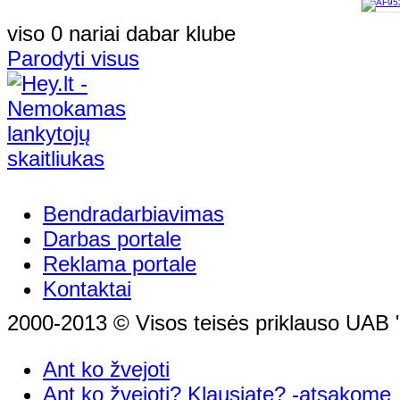
viso 0 nariai dabar klube
Parodyti visus
Bendradarbiavimas
Darbas portale
Reklama portale
Kontaktai
2000-2013 © Visos teisės priklauso UAB "
Ant ko žvejoti
Ant ko žvejoti? Klausiate? -atsakome