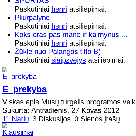
SPORTAS
Paskutiniai
henri
atsiliepimai.
Pliurpalynė
Paskutiniai
henri
atsiliepimai.
Koks oras pas mane ir kaimynus ...
Paskutiniai
henri
atsiliepimai.
Žūklė nuo Palangos tilto B)
Paskutiniai
siaipzvejys
atsiliepimai.
E_prekyba
Viskas apie Mūsų turgelis programos veik
Sukurta: Antradienis, 27 Kovas 2012
11 Narių
3 Diskusijos
0 Sienos įrašų