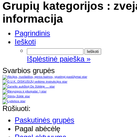
Grupių kategorijos : zve
informacija
Pagrindinis
Ieškoti
Išplėstinė paieška »
Svarbios grupės
star
star
star
star
star
star
Rūšiuoti:
Paskutinės grupės
Pagal abėcėlę