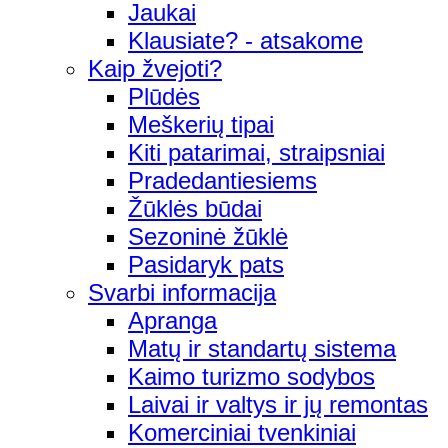
Jaukai
Klausiate? - atsakome
Kaip žvejoti?
Plūdės
Meškerių tipai
Kiti patarimai, straipsniai
Pradedantiesiems
Žūklės būdai
Sezoninė žūklė
Pasidaryk pats
Svarbi informacija
Apranga
Matų ir standartų sistema
Kaimo turizmo sodybos
Laivai ir valtys ir jų remontas
Komerciniai tvenkiniai