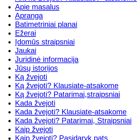
Apie masalus
Apranga
Batimetriniai planai
Ežerai
Įdomūs straipsniai
Jaukai
Juridinė informacija
Jūsų istorijos
Ką žvejoti
Ką žvejoti? Klausiate-atsakome
Ką žvejoti? Patarimai,straipsniai
Kada žvejoti
Kada žvejoti? Klausiate-atsakome
Kada žvejoti? Patarimai, Straipsniai
Kaip žvejoti
Kaip žvejoti? Pasidaryk pats