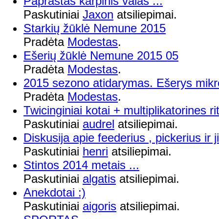
Paprastas karpinis valas ...
Paskutiniai
Jaxon
atsiliepimai.
Starkių žūklė Nemune 2015
Pradėta
Modestas
.
Ešerių žūklė Nemune 2015 05
Pradėta
Modestas
.
2015 sezono atidarymas. Ešerys mikr
Pradėta
Modestas
.
Twicinginiai kotai + multiplikatorines ri
Paskutiniai
audrel
atsiliepimai.
Diskusija apie feederius , pickerius ir
Paskutiniai
henri
atsiliepimai.
Stintos 2014 metais ...
Paskutiniai
algatis
atsiliepimai.
Anekdotai :)
Paskutiniai
aigoris
atsiliepimai.