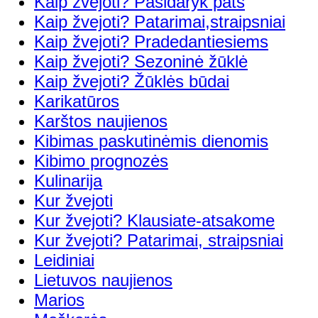
Kaip žvejoti? Pasidaryk pats
Kaip žvejoti? Patarimai,straipsniai
Kaip žvejoti? Pradedantiesiems
Kaip žvejoti? Sezoninė žūklė
Kaip žvejoti? Žūklės būdai
Karikatūros
Karštos naujienos
Kibimas paskutinėmis dienomis
Kibimo prognozės
Kulinarija
Kur žvejoti
Kur žvejoti? Klausiate-atsakome
Kur žvejoti? Patarimai, straipsniai
Leidiniai
Lietuvos naujienos
Marios