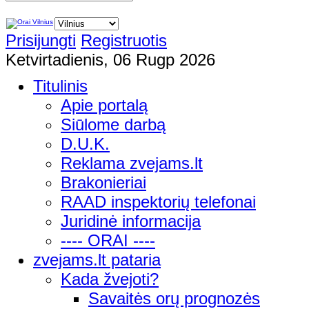
Prisijungti
Registruotis
Ketvirtadienis, 06 Rugp 2026
Titulinis
Apie portalą
Siūlome darbą
D.U.K.
Reklama zvejams.lt
Brakonieriai
RAAD inspektorių telefonai
Juridinė informacija
---- ORAI ----
zvejams.lt pataria
Kada žvejoti?
Savaitės orų prognozės