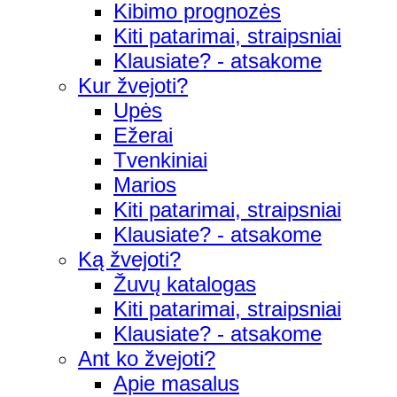
Kibimo prognozės
Kiti patarimai, straipsniai
Klausiate? - atsakome
Kur žvejoti?
Upės
Ežerai
Tvenkiniai
Marios
Kiti patarimai, straipsniai
Klausiate? - atsakome
Ką žvejoti?
Žuvų katalogas
Kiti patarimai, straipsniai
Klausiate? - atsakome
Ant ko žvejoti?
Apie masalus