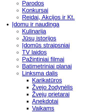
Parodos
Konkursai
Reidai, Akcijos ir Kt.
Įdomu ir naudinga
Kulinarija
Jūsų istorijos
Įdomūs straipsniai
TV laidos
Pažintiniai filmai
Batimetriniai planai
Linksma dalis
Karikatūros
Žvejo žodynėlis
Žvejų prietarai
Anekdotai
Vaikams