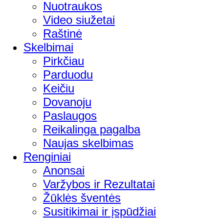
Nuotraukos
Video siužetai
Raštinė
Skelbimai
Pirkčiau
Parduodu
Keičiu
Dovanoju
Paslaugos
Reikalinga pagalba
Naujas skelbimas
Renginiai
Anonsai
Varžybos ir Rezultatai
Žūklės šventės
Susitikimai ir įspūdžiai