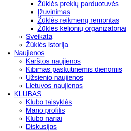
Žūklės prekių parduotuvės
Įžuvinimas
Žūklės reikmenų remontas
Žūklės kelionių organizatoriai
Sveikata
Žūklės istorija
Naujienos
Karštos naujienos
Kibimas paskutinėmis dienomis
Užsienio naujienos
Lietuvos naujienos
KLUBAS
Klubo taisyklės
Mano profilis
Klubo nariai
Diskusijos