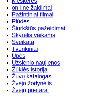
Meškerės
on-line žaidimai
Pažintiniai filmai
Plūdės
Šiurkštūs pažeidimai
Skyrelis vaikams
Sveikata
Tvenkiniai
Upės
Užsienio naujienos
Žūklės istorija
Žuvų katalogas
Žvejo žodynėlis
Žvejų prietarai