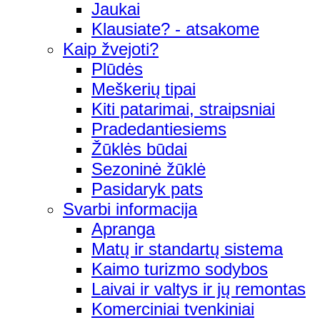
Jaukai
Klausiate? - atsakome
Kaip žvejoti?
Plūdės
Meškerių tipai
Kiti patarimai, straipsniai
Pradedantiesiems
Žūklės būdai
Sezoninė žūklė
Pasidaryk pats
Svarbi informacija
Apranga
Matų ir standartų sistema
Kaimo turizmo sodybos
Laivai ir valtys ir jų remontas
Komerciniai tvenkiniai