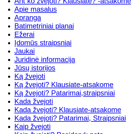
Ant ko žvejoti? Klausiate? -atsakome
Apie masalus
Apranga
Batimetriniai planai
Ežerai
Įdomūs straipsniai
Jaukai
Juridinė informacija
Jūsų istorijos
Ką žvejoti
Ką žvejoti? Klausiate-atsakome
Ką žvejoti? Patarimai,straipsniai
Kada žvejoti
Kada žvejoti? Klausiate-atsakome
Kada žvejoti? Patarimai, Straipsniai
Kaip žvejoti