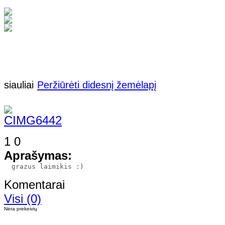
siauliai
Peržiūrėti didesnį žemėlapį
1
0
Aprašymas:
Komentarai
Visi (0)
Nėra prekeivių