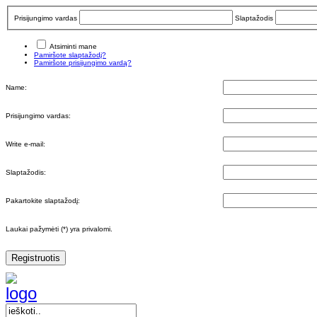
Prisijungimo vardas
Slaptažodis
Atsiminti mane
Pamiršote slaptažodį?
Pamiršote prisijungimo vardą?
Name:
Prisijungimo vardas:
Write e-mail:
Slaptažodis:
Pakartokite slaptažodį:
Laukai pažymėti (*) yra privalomi.
Registruotis