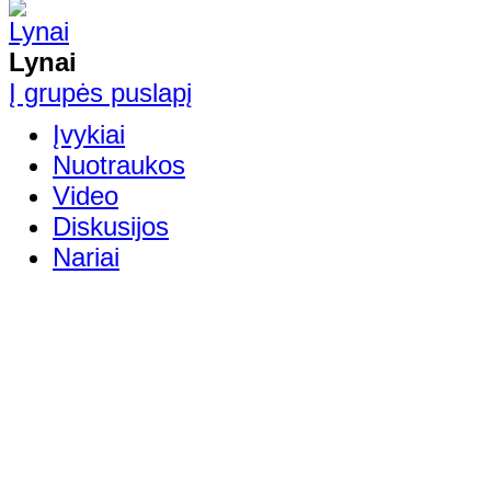
Lynai
Į grupės puslapį
Įvykiai
Nuotraukos
Video
Diskusijos
Nariai