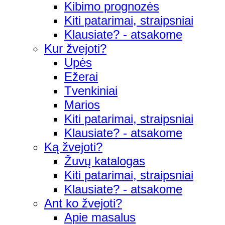
Kibimo prognozės
Kiti patarimai, straipsniai
Klausiate? - atsakome
Kur žvejoti?
Upės
Ežerai
Tvenkiniai
Marios
Kiti patarimai, straipsniai
Klausiate? - atsakome
Ką žvejoti?
Žuvų katalogas
Kiti patarimai, straipsniai
Klausiate? - atsakome
Ant ko žvejoti?
Apie masalus