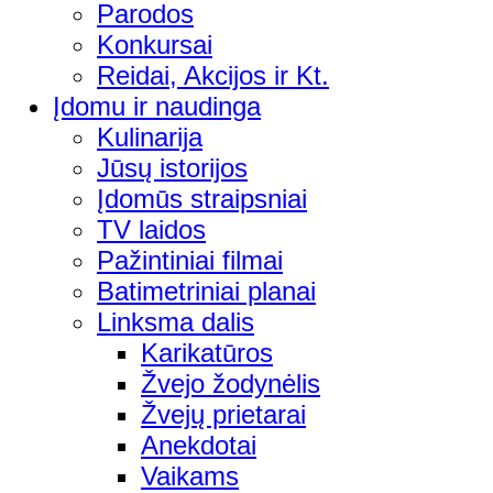
Parodos
Konkursai
Reidai, Akcijos ir Kt.
Įdomu ir naudinga
Kulinarija
Jūsų istorijos
Įdomūs straipsniai
TV laidos
Pažintiniai filmai
Batimetriniai planai
Linksma dalis
Karikatūros
Žvejo žodynėlis
Žvejų prietarai
Anekdotai
Vaikams