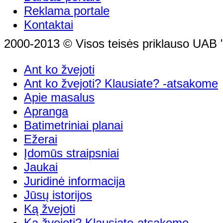
Reklama portale
Kontaktai
2000-2013 © Visos teisės priklauso UAB "
Ant ko žvejoti
Ant ko žvejoti? Klausiate? -atsakome
Apie masalus
Apranga
Batimetriniai planai
Ežerai
Įdomūs straipsniai
Jaukai
Juridinė informacija
Jūsų istorijos
Ką žvejoti
Ką žvejoti? Klausiate-atsakome