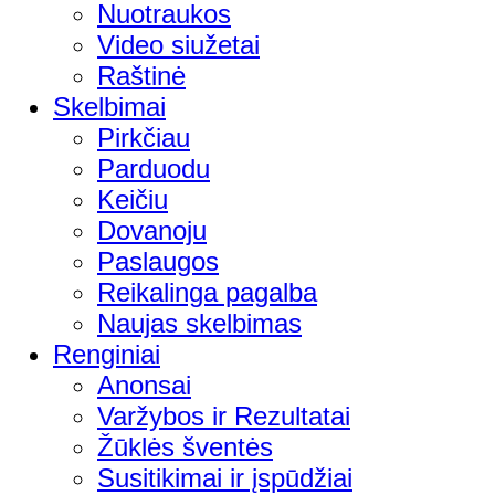
Nuotraukos
Video siužetai
Raštinė
Skelbimai
Pirkčiau
Parduodu
Keičiu
Dovanoju
Paslaugos
Reikalinga pagalba
Naujas skelbimas
Renginiai
Anonsai
Varžybos ir Rezultatai
Žūklės šventės
Susitikimai ir įspūdžiai