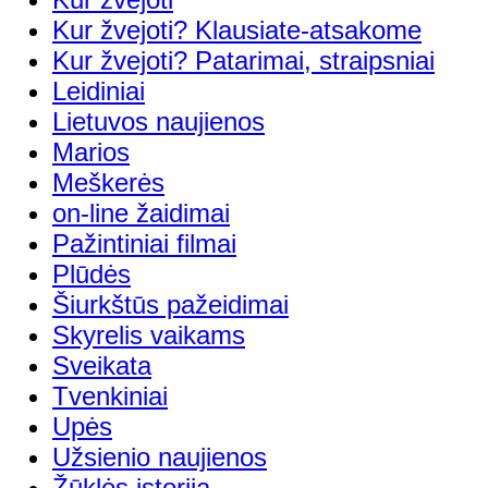
Kur žvejoti? Klausiate-atsakome
Kur žvejoti? Patarimai, straipsniai
Leidiniai
Lietuvos naujienos
Marios
Meškerės
on-line žaidimai
Pažintiniai filmai
Plūdės
Šiurkštūs pažeidimai
Skyrelis vaikams
Sveikata
Tvenkiniai
Upės
Užsienio naujienos
Žūklės istorija