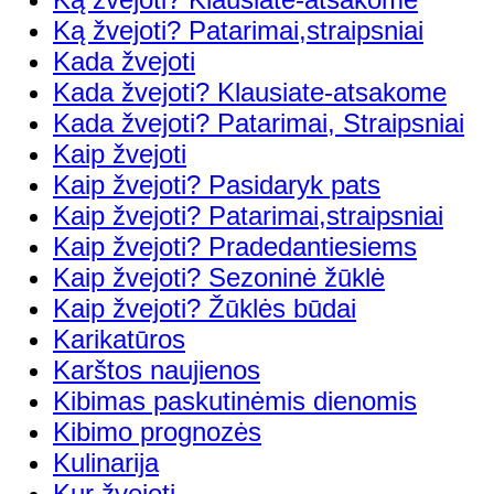
Ką žvejoti? Patarimai,straipsniai
Kada žvejoti
Kada žvejoti? Klausiate-atsakome
Kada žvejoti? Patarimai, Straipsniai
Kaip žvejoti
Kaip žvejoti? Pasidaryk pats
Kaip žvejoti? Patarimai,straipsniai
Kaip žvejoti? Pradedantiesiems
Kaip žvejoti? Sezoninė žūklė
Kaip žvejoti? Žūklės būdai
Karikatūros
Karštos naujienos
Kibimas paskutinėmis dienomis
Kibimo prognozės
Kulinarija
Kur žvejoti