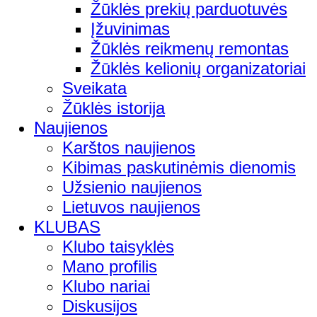
Žūklės prekių parduotuvės
Įžuvinimas
Žūklės reikmenų remontas
Žūklės kelionių organizatoriai
Sveikata
Žūklės istorija
Naujienos
Karštos naujienos
Kibimas paskutinėmis dienomis
Užsienio naujienos
Lietuvos naujienos
KLUBAS
Klubo taisyklės
Mano profilis
Klubo nariai
Diskusijos