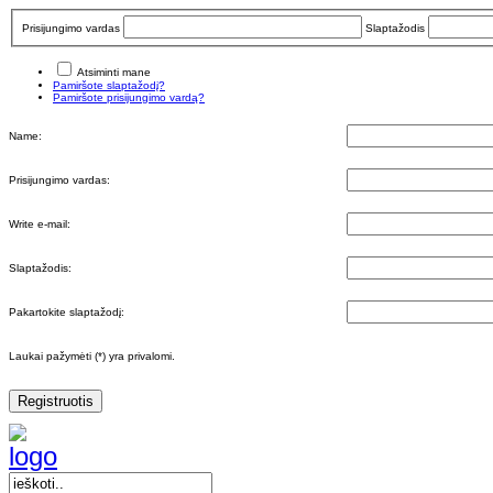
Prisijungimo vardas
Slaptažodis
Atsiminti mane
Pamiršote slaptažodį?
Pamiršote prisijungimo vardą?
Name:
Prisijungimo vardas:
Write e-mail:
Slaptažodis:
Pakartokite slaptažodį:
Laukai pažymėti (*) yra privalomi.
Registruotis