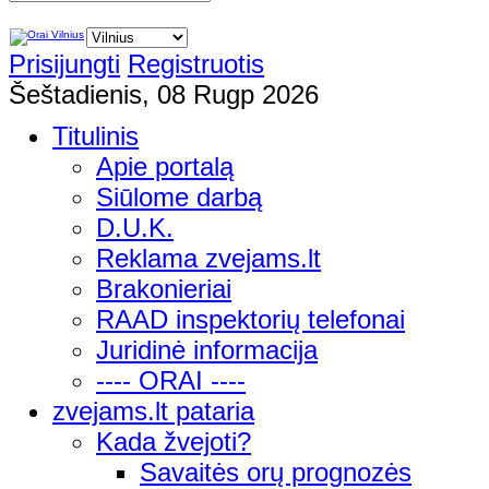
Prisijungti
Registruotis
Šeštadienis, 08 Rugp 2026
Titulinis
Apie portalą
Siūlome darbą
D.U.K.
Reklama zvejams.lt
Brakonieriai
RAAD inspektorių telefonai
Juridinė informacija
---- ORAI ----
zvejams.lt pataria
Kada žvejoti?
Savaitės orų prognozės