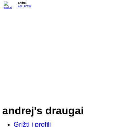
andrej
Eiti į profilį
andrej's draugai
Grįžti į profilį