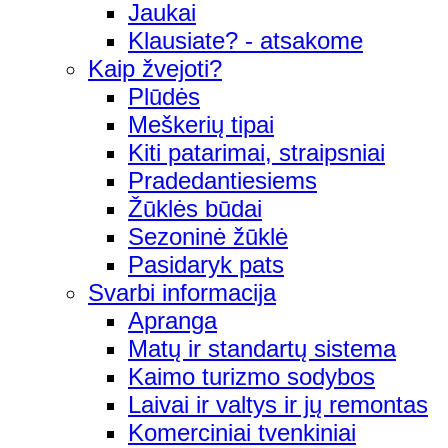
Jaukai
Klausiate? - atsakome
Kaip žvejoti?
Plūdės
Meškerių tipai
Kiti patarimai, straipsniai
Pradedantiesiems
Žūklės būdai
Sezoninė žūklė
Pasidaryk pats
Svarbi informacija
Apranga
Matų ir standartų sistema
Kaimo turizmo sodybos
Laivai ir valtys ir jų remontas
Komerciniai tvenkiniai