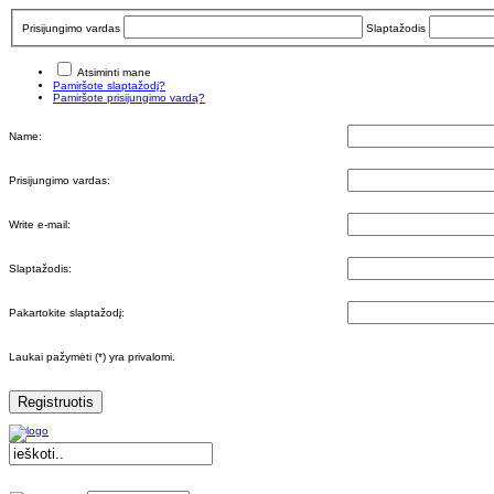
Prisijungimo vardas
Slaptažodis
Atsiminti mane
Pamiršote slaptažodį?
Pamiršote prisijungimo vardą?
Name:
Prisijungimo vardas:
Write e-mail:
Slaptažodis:
Pakartokite slaptažodį:
Laukai pažymėti (*) yra privalomi.
Registruotis