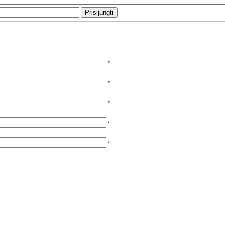
*
*
*
*
*