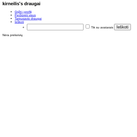
kirneilis's draugai
Grįžti į profilį
Peržiūrėti visus
Tarpusavio draugai
Ieškoti
Tik su avatarais
Nėra prekeivių