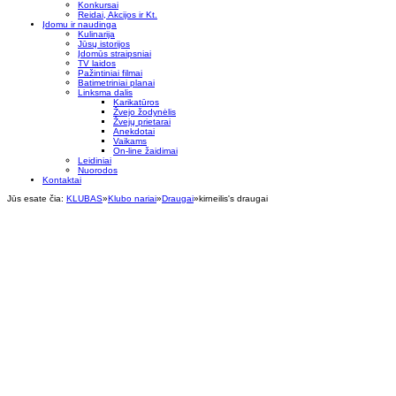
Konkursai
Reidai, Akcijos ir Kt.
Įdomu ir naudinga
Kulinarija
Jūsų istorijos
Įdomūs straipsniai
TV laidos
Pažintiniai filmai
Batimetriniai planai
Linksma dalis
Karikatūros
Žvejo žodynėlis
Žvejų prietarai
Anekdotai
Vaikams
On-line žaidimai
Leidiniai
Nuorodos
Kontaktai
Jūs esate čia:
KLUBAS
»
Klubo nariai
»
Draugai
»
kirneilis's draugai