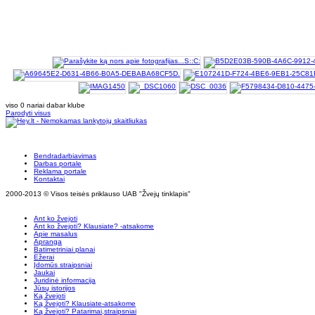
viso 0 nariai dabar klube
Parodyti visus
Bendradarbiavimas
Darbas portale
Reklama portale
Kontaktai
2000-2013 © Visos teisės priklauso UAB "Žvejų tinklapis"
Ant ko žvejoti
Ant ko žvejoti? Klausiate? -atsakome
Apie masalus
Apranga
Batimetriniai planai
Ežerai
Įdomūs straipsniai
Jaukai
Juridinė informacija
Jūsų istorijos
Ką žvejoti
Ką žvejoti? Klausiate-atsakome
Ką žvejoti? Patarimai,straipsniai