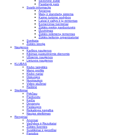
Sezoninė žūklė
Pasidaryk pats
Svarbi informacija
Apranga
Matų ir standartų sistema
Kaimo turizmo sodybos
Laivai ir valtys ir jų remontas
Komerciniai tvenkiniai
Žūklės prekių parduotuvės
Įžuvinimas
Žūklės reikmenų remontas
Žūklės kelionių organizatoriai
Sveikata
Žūklės istorija
Naujienos
Karštos naujienos
Kibimas paskutinėmis dienomis
Užsienio naujienos
Lietuvos naujienos
KLUBAS
Klubo taisyklės
Mano profilis
Klubo nariai
Diskusijos
Nuotraukos
Video siužetai
Raštinė
Skelbimai
Pirkčiau
Parduodu
Keičiu
Dovanoju
Paslaugos
Reikalinga pagalba
Naujas skelbimas
Renginiai
Anonsai
Varžybos ir Rezultatai
Žūklės šventės
Susitikimai ir įspūdžiai
Parodos