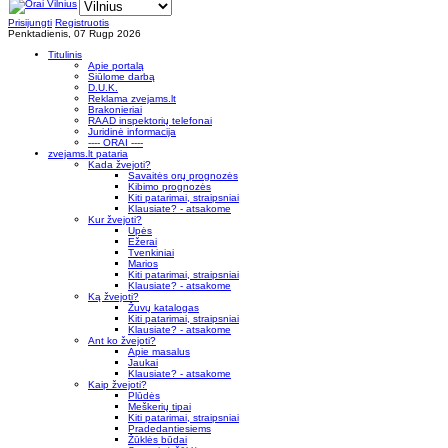
Prisijungti
Registruotis
Penktadienis, 07 Rugp 2026
Titulinis
Apie portalą
Siūlome darbą
D.U.K.
Reklama zvejams.lt
Brakonieriai
RAAD inspektorių telefonai
Juridinė informacija
---- ORAI ----
zvejams.lt pataria
Kada žvejoti?
Savaitės orų prognozės
Kibimo prognozės
Kiti patarimai, straipsniai
Klausiate? - atsakome
Kur žvejoti?
Upės
Ežerai
Tvenkiniai
Marios
Kiti patarimai, straipsniai
Klausiate? - atsakome
Ką žvejoti?
Žuvų katalogas
Kiti patarimai, straipsniai
Klausiate? - atsakome
Ant ko žvejoti?
Apie masalus
Jaukai
Klausiate? - atsakome
Kaip žvejoti?
Plūdės
Meškerių tipai
Kiti patarimai, straipsniai
Pradedantiesiems
Žūklės būdai