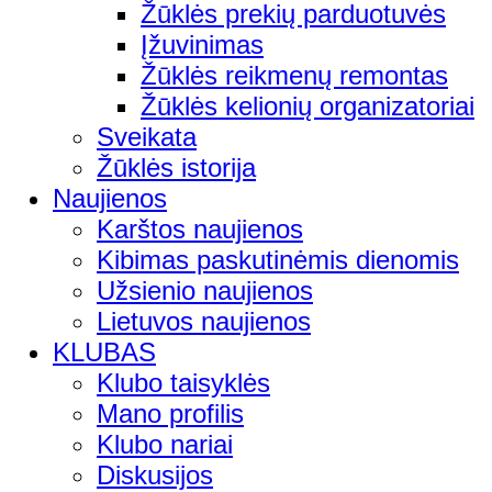
Žūklės prekių parduotuvės
Įžuvinimas
Žūklės reikmenų remontas
Žūklės kelionių organizatoriai
Sveikata
Žūklės istorija
Naujienos
Karštos naujienos
Kibimas paskutinėmis dienomis
Užsienio naujienos
Lietuvos naujienos
KLUBAS
Klubo taisyklės
Mano profilis
Klubo nariai
Diskusijos