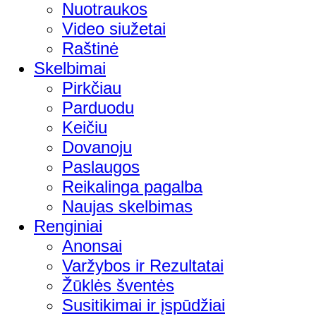
Nuotraukos
Video siužetai
Raštinė
Skelbimai
Pirkčiau
Parduodu
Keičiu
Dovanoju
Paslaugos
Reikalinga pagalba
Naujas skelbimas
Renginiai
Anonsai
Varžybos ir Rezultatai
Žūklės šventės
Susitikimai ir įspūdžiai