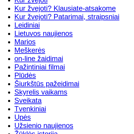
Kur žvejoti? Klausiate-atsakome
Kur žvejoti? Patarimai, straipsniai
Leidiniai
Lietuvos naujienos
Marios
Meškerės
on-line žaidimai
Pažintiniai filmai
Plūdės
Šiurkštūs pažeidimai
Skyrelis vaikams
Sveikata
Tvenkiniai
Upės
Užsienio naujienos
Žūklės istorija