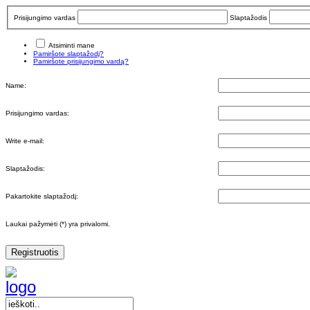
Prisijungimo vardas
Slaptažodis
Atsiminti mane
Pamiršote slaptažodį?
Pamiršote prisijungimo vardą?
Name:
Prisijungimo vardas:
Write e-mail:
Slaptažodis:
Pakartokite slaptažodį:
Laukai pažymėti (*) yra privalomi.
Registruotis