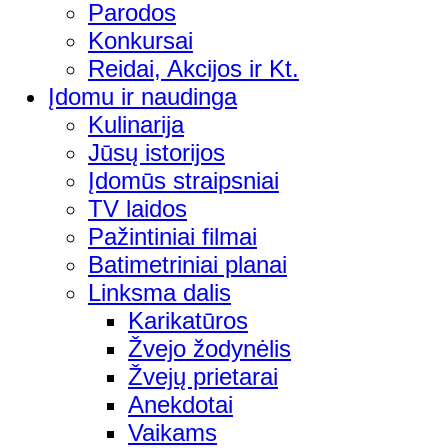
Parodos
Konkursai
Reidai, Akcijos ir Kt.
Įdomu ir naudinga
Kulinarija
Jūsų istorijos
Įdomūs straipsniai
TV laidos
Pažintiniai filmai
Batimetriniai planai
Linksma dalis
Karikatūros
Žvejo žodynėlis
Žvejų prietarai
Anekdotai
Vaikams