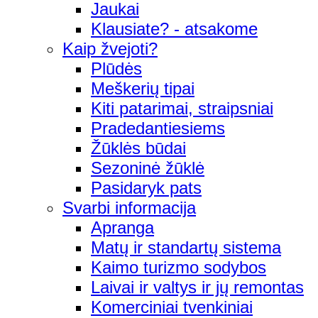
Jaukai
Klausiate? - atsakome
Kaip žvejoti?
Plūdės
Meškerių tipai
Kiti patarimai, straipsniai
Pradedantiesiems
Žūklės būdai
Sezoninė žūklė
Pasidaryk pats
Svarbi informacija
Apranga
Matų ir standartų sistema
Kaimo turizmo sodybos
Laivai ir valtys ir jų remontas
Komerciniai tvenkiniai