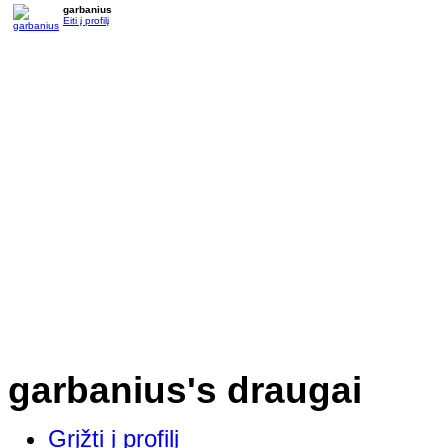
garbanius
Eiti į profilį
garbanius's draugai
Grįžti į profilį