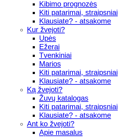
Kibimo prognozės
Kiti patarimai, straipsniai
Klausiate? - atsakome
Kur žvejoti?
Upės
Ežerai
Tvenkiniai
Marios
Kiti patarimai, straipsniai
Klausiate? - atsakome
Ką žvejoti?
Žuvų katalogas
Kiti patarimai, straipsniai
Klausiate? - atsakome
Ant ko žvejoti?
Apie masalus