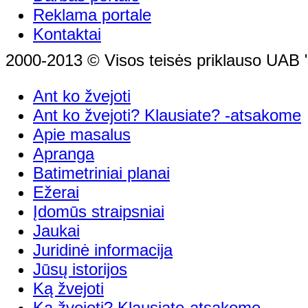
Reklama portale
Kontaktai
2000-2013 © Visos teisės priklauso UAB "
Ant ko žvejoti
Ant ko žvejoti? Klausiate? -atsakome
Apie masalus
Apranga
Batimetriniai planai
Ežerai
Įdomūs straipsniai
Jaukai
Juridinė informacija
Jūsų istorijos
Ką žvejoti
Ką žvejoti? Klausiate-atsakome