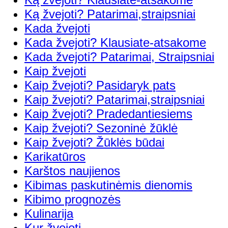
Ką žvejoti? Patarimai,straipsniai
Kada žvejoti
Kada žvejoti? Klausiate-atsakome
Kada žvejoti? Patarimai, Straipsniai
Kaip žvejoti
Kaip žvejoti? Pasidaryk pats
Kaip žvejoti? Patarimai,straipsniai
Kaip žvejoti? Pradedantiesiems
Kaip žvejoti? Sezoninė žūklė
Kaip žvejoti? Žūklės būdai
Karikatūros
Karštos naujienos
Kibimas paskutinėmis dienomis
Kibimo prognozės
Kulinarija
Kur žvejoti