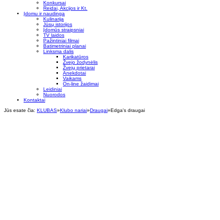
Konkursai
Reidai, Akcijos ir Kt.
Įdomu ir naudinga
Kulinarija
Jūsų istorijos
Įdomūs straipsniai
TV laidos
Pažintiniai filmai
Batimetriniai planai
Linksma dalis
Karikatūros
Žvejo žodynėlis
Žvejų prietarai
Anekdotai
Vaikams
On-line žaidimai
Leidiniai
Nuorodos
Kontaktai
Jūs esate čia:
KLUBAS
»
Klubo nariai
»
Draugai
»
Edga's draugai