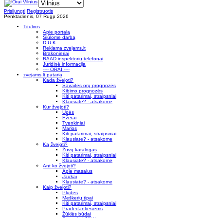
Prisijungti
Registruotis
Penktadienis, 07 Rugp 2026
Titulinis
Apie portalą
Siūlome darbą
D.U.K.
Reklama zvejams.lt
Brakonieriai
RAAD inspektorių telefonai
Juridinė informacija
---- ORAI ----
zvejams.lt pataria
Kada žvejoti?
Savaitės orų prognozės
Kibimo prognozės
Kiti patarimai, straipsniai
Klausiate? - atsakome
Kur žvejoti?
Upės
Ežerai
Tvenkiniai
Marios
Kiti patarimai, straipsniai
Klausiate? - atsakome
Ką žvejoti?
Žuvų katalogas
Kiti patarimai, straipsniai
Klausiate? - atsakome
Ant ko žvejoti?
Apie masalus
Jaukai
Klausiate? - atsakome
Kaip žvejoti?
Plūdės
Meškerių tipai
Kiti patarimai, straipsniai
Pradedantiesiems
Žūklės būdai