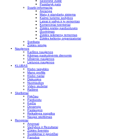
Sezoninė žūklė
Pasidaryk pats
Svarbi informacija
Apranga
Matų ir standartų sistema
Kaimo turizmo sodybos
Laivai ir valtys ir jų remontas
Komerciniai tvenkiniai
Žūklės prekių parduotuvės
Įžuvinimas
Žūklės reikmenų remontas
Žūklės kelionių organizatoriai
Sveikata
Žūklės istorija
Naujienos
Karštos naujienos
Kibimas paskutinėmis dienomis
Užsienio naujienos
Lietuvos naujienos
KLUBAS
Klubo taisyklės
Mano profilis
Klubo nariai
Diskusijos
Nuotraukos
Video siužetai
Raštinė
Skelbimai
Pirkčiau
Parduodu
Keičiu
Dovanoju
Paslaugos
Reikalinga pagalba
Naujas skelbimas
Renginiai
Anonsai
Varžybos ir Rezultatai
Žūklės šventės
Susitikimai ir įspūdžiai
Parodos