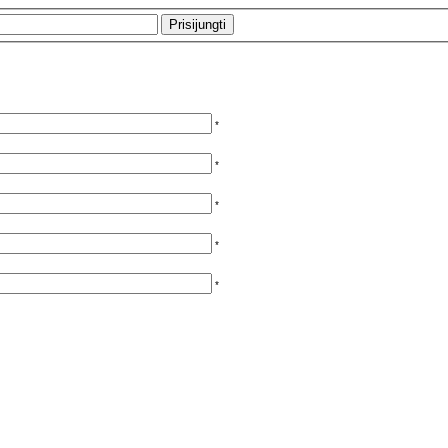
*
*
*
*
*