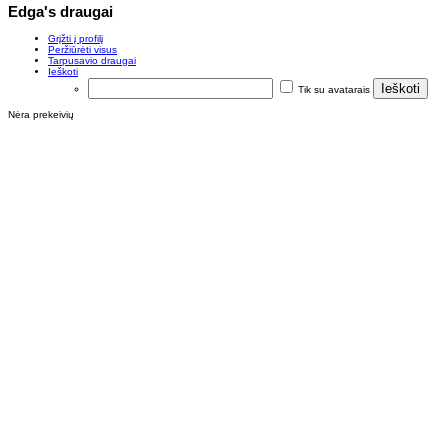
Edga's draugai
Grįžti į profilį
Peržiūrėti visus
Tarpusavio draugai
Ieškoti
Tik su avatarais
Nėra prekeivių