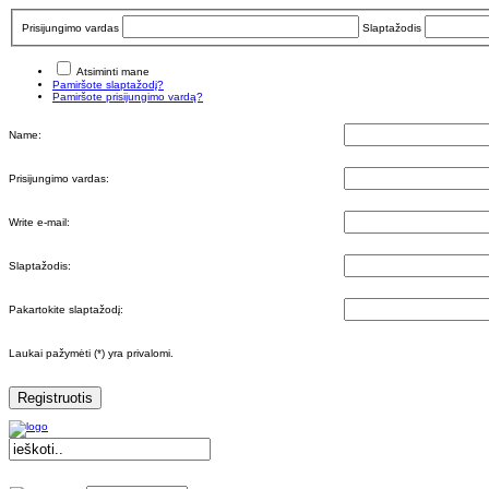
Prisijungimo vardas
Slaptažodis
Atsiminti mane
Pamiršote slaptažodį?
Pamiršote prisijungimo vardą?
Name:
Prisijungimo vardas:
Write e-mail:
Slaptažodis:
Pakartokite slaptažodį:
Laukai pažymėti (*) yra privalomi.
Registruotis