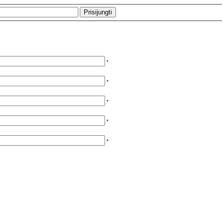
*
*
*
*
*