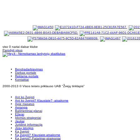
viso 0 nariai dabar klube
Parodyti visus
Bendradarbiavimas
Darbas portale
Reklama portale
Kontaktai
2000-2013 © Visos teisės priklauso UAB "Žvejų tinklapis"
Ant ko žvejoti
Ant ko žvejoti? Klausiate? -atsakome
Apie masalus
Apranga
Batimetriniai planai
Ežerai
Įdomūs straipsniai
Jaukai
Juridinė informacija
Jūsų istorijos
Ką žvejoti
Ką žvejoti? Klausiate-atsakome
Ką žvejoti? Patarimai,straipsniai