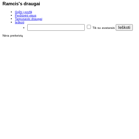
Ramcis's draugai
Grįžti į profilį
Peržiūrėti visus
Tarpusavio draugai
Ieškoti
Tik su avatarais
Nėra prekeivių