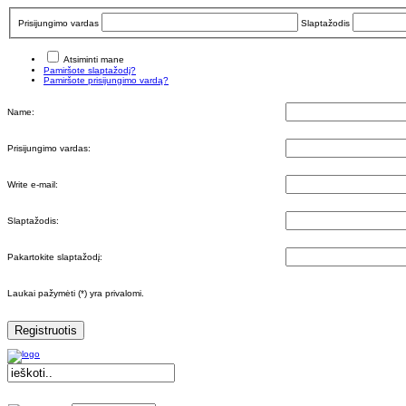
Prisijungimo vardas
Slaptažodis
Atsiminti mane
Pamiršote slaptažodį?
Pamiršote prisijungimo vardą?
Name:
Prisijungimo vardas:
Write e-mail:
Slaptažodis:
Pakartokite slaptažodį:
Laukai pažymėti (*) yra privalomi.
Registruotis