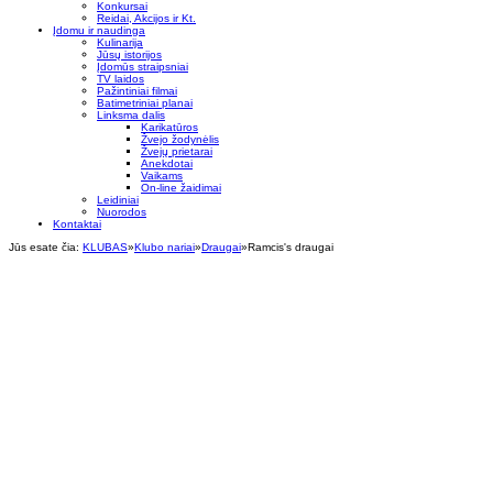
Konkursai
Reidai, Akcijos ir Kt.
Įdomu ir naudinga
Kulinarija
Jūsų istorijos
Įdomūs straipsniai
TV laidos
Pažintiniai filmai
Batimetriniai planai
Linksma dalis
Karikatūros
Žvejo žodynėlis
Žvejų prietarai
Anekdotai
Vaikams
On-line žaidimai
Leidiniai
Nuorodos
Kontaktai
Jūs esate čia:
KLUBAS
»
Klubo nariai
»
Draugai
»
Ramcis's draugai