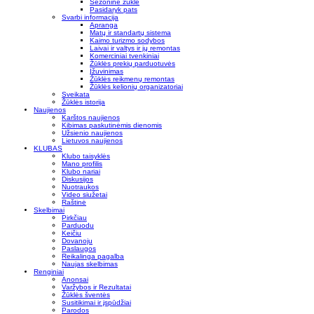
Sezoninė žūklė
Pasidaryk pats
Svarbi informacija
Apranga
Matų ir standartų sistema
Kaimo turizmo sodybos
Laivai ir valtys ir jų remontas
Komerciniai tvenkiniai
Žūklės prekių parduotuvės
Įžuvinimas
Žūklės reikmenų remontas
Žūklės kelionių organizatoriai
Sveikata
Žūklės istorija
Naujienos
Karštos naujienos
Kibimas paskutinėmis dienomis
Užsienio naujienos
Lietuvos naujienos
KLUBAS
Klubo taisyklės
Mano profilis
Klubo nariai
Diskusijos
Nuotraukos
Video siužetai
Raštinė
Skelbimai
Pirkčiau
Parduodu
Keičiu
Dovanoju
Paslaugos
Reikalinga pagalba
Naujas skelbimas
Renginiai
Anonsai
Varžybos ir Rezultatai
Žūklės šventės
Susitikimai ir įspūdžiai
Parodos