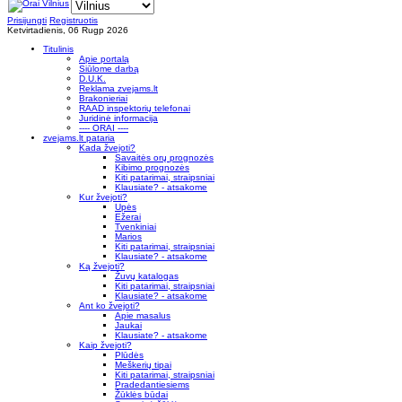
Prisijungti
Registruotis
Ketvirtadienis, 06 Rugp 2026
Titulinis
Apie portalą
Siūlome darbą
D.U.K.
Reklama zvejams.lt
Brakonieriai
RAAD inspektorių telefonai
Juridinė informacija
---- ORAI ----
zvejams.lt pataria
Kada žvejoti?
Savaitės orų prognozės
Kibimo prognozės
Kiti patarimai, straipsniai
Klausiate? - atsakome
Kur žvejoti?
Upės
Ežerai
Tvenkiniai
Marios
Kiti patarimai, straipsniai
Klausiate? - atsakome
Ką žvejoti?
Žuvų katalogas
Kiti patarimai, straipsniai
Klausiate? - atsakome
Ant ko žvejoti?
Apie masalus
Jaukai
Klausiate? - atsakome
Kaip žvejoti?
Plūdės
Meškerių tipai
Kiti patarimai, straipsniai
Pradedantiesiems
Žūklės būdai