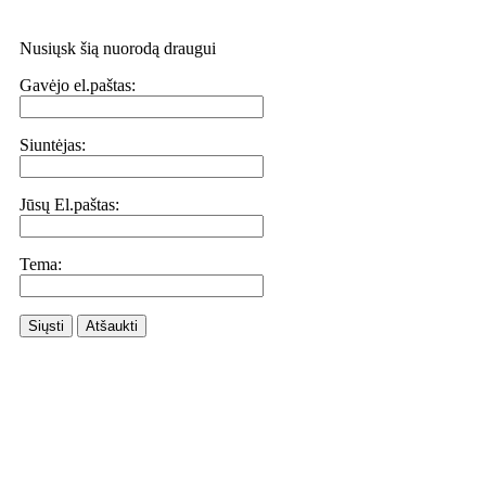
Nusiųsk šią nuorodą draugui
Gavėjo el.paštas:
Siuntėjas:
Jūsų El.paštas:
Tema:
Siųsti
Atšaukti