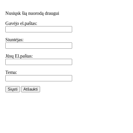
Nusiųsk šią nuorodą draugui
Gavėjo el.paštas:
Siuntėjas:
Jūsų El.paštas:
Tema:
Siųsti
Atšaukti